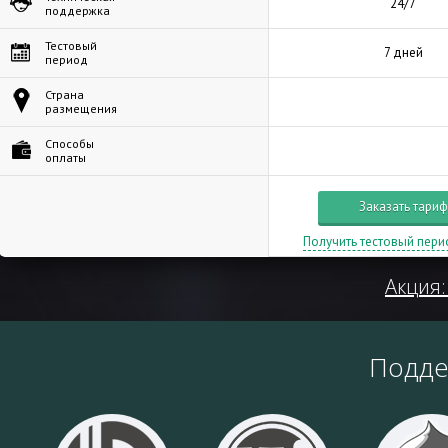
24/7
поддержка
Тестовый
7 дней
период
Страна
размещения
Способы
оплаты
Заказать тариф
Получить тестовый пери
Акция:
Подд