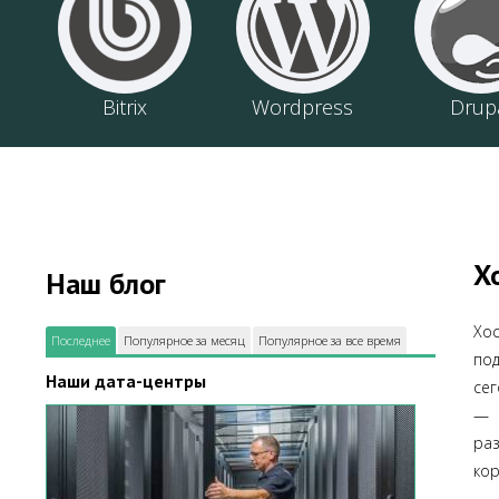
Bitrix
Wordpress
Drup
Х
Наш блог
Хо
Последнее
Популярное за месяц
Популярное за все время
по
Наши дата-центры
сег
— 
ра
кор