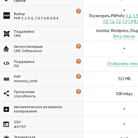
сайтов
+
Выбор
Посмотреть PHPinfo:
5.2
,
5.3
PHP 5.2-5.6, 7.0-7.4,8.0-8.4
7.0
,
7.1
,
7.2
,
7.3
7.4
8.
Joomla, Wordpress, Drupa
Поддержка
CMS
Весь список
Автоустановщик
+
CMS Softaculous
Поддержка
Отобразить спис
ПО
PHP
512 МБ
memory_limit
Пропускная
500 mbps
способность
Автоматическое резервное
+
копирование
SSH
+
доступ
Техническая