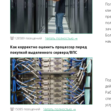
Пол
кл
пр
по
зач
Бол
Читать полностью →
128589 посещений
нам
Как корректно оценить процессор перед
покупкой выделенного сервера/ВПС
По
дей
Раб
спе
усл
Читать полностью →
15085 посещений