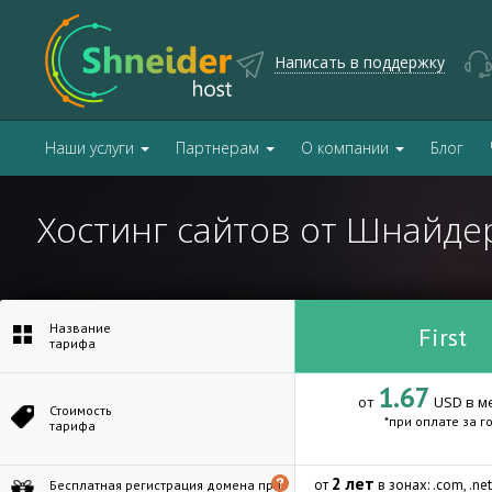
Написать в поддержку
Наши услуги
Партнерам
О компании
Блог
Хостинг сайтов от Шнайдер
Название
First
тарифа
1.67
от
USD в м
Стоимость
*при оплате за г
тарифа
2 лет
от
в зонах: .com, .net, .
Бесплатная регистрация домена при