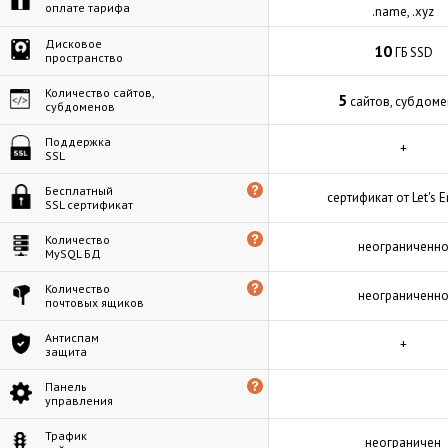
оплате тарифа
.name, .xyz
Дисковое
10
ГБ SSD
пространство
Количество сайтов,
5
сайтов, субдом
субдоменов
Поддержка
+
SSL
Бесплатный
сертификат от Let's E
SSL сертификат
Количество
неограниченн
MySQL БД
Количество
неограниченн
почтовых ящиков
Антиспам
+
защита
Панель
управления
Трафик
неограничен