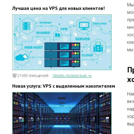
Мы
Лучшая цена на VPS для новых клиентов!
мо
пр
мн
хо
ком
мы 
П
Читать полностью →
21665 посещений
х
Новая услуга: VPS с выделенным накопителем
Нав
ве
на
хо
выд