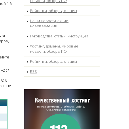
новости, обзоры ПО
той 1.6
Рейтинги, обзоры, отзывы
Наши новости, акции,
нововведения
ь вы
Руководства, статьи, инструкции
оров,
Хостинг, домены, мировые
новости, обзоры ПО
атите
Рейтинги, обзоры, отзывы
 v2 @
RSS
1826.
.80GHz