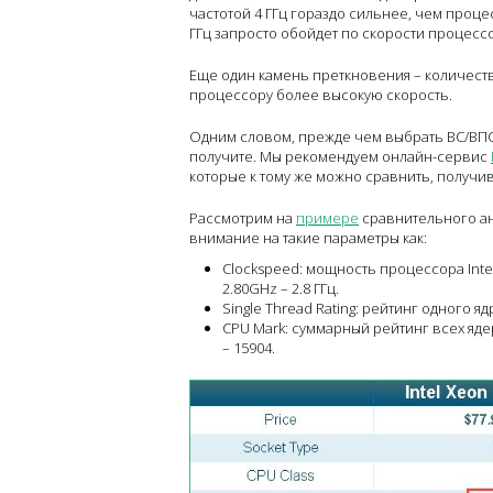
частотой 4 ГГц гораздо сильнее, чем процес
ГГц запросто обойдет по скорости процессор
Еще один камень преткновения – количеств
процессору более высокую скорость.
Одним словом, прежде чем выбрать ВС/ВП
получите. Мы рекомендуем онлайн-сервис
которые к тому же можно сравнить, получи
Рассмотрим на
примере
сравнительного ана
внимание на такие параметры как:
Clockspeed: мощность процессора Intel 
2.80GHz – 2.8 ГГц.
Single Thread Rating: рейтинг одного ядр
CPU Mark: суммарный рейтинг всех ядер 
– 15904.