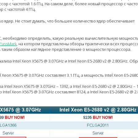
сор с частотой 1.6 ГГц. На самом деле, более новый процессор с часто
 с частотой 4 ГГц.
о ядер. Не стоит думать, что большее количество ядер обеспечивает
С, необходимо определить, какую реальную вычислительную мощност
PassMark
, на котором представлены обзоры практически всех процесс
в таким образом наглядное представление о мощности процессора.
лиза Intel Xeon X5675 @ 3.07GHz и Intel Xeon E5-2680 v2 @ 2.80GHz. Обр
Xeon X5675 @ 3.07GHz составляет 3.1 ГГц, а мощность Intel Xeon E5-2680
а Intel Xeon X5675 @ 3.07GHz – 1392, а Intel Xeon E5-2680 v2 @ 2.80GHz – 
Intel Xeon X5675 @ 3.07GHz составляет 8124, а Intel Xeon E5-2680 v2 @ 2