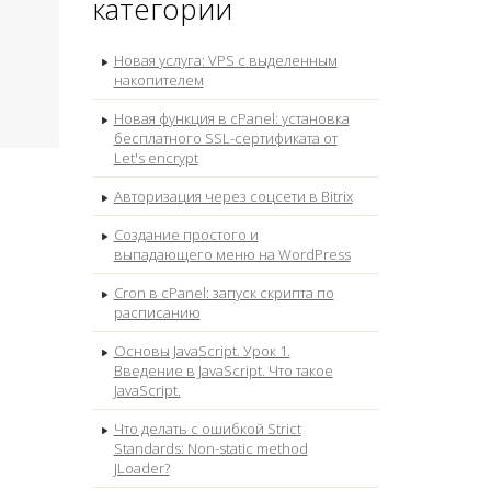
категории
Новая услуга: VPS с выделенным
накопителем
Новая функция в cPanel: установка
бесплатного SSL-сертификата от
Let's encrypt
Авторизация через соцсети в Bitrix
Создание простого и
выпадающего меню на WordPress
Cron в cPanel: запуск скрипта по
расписанию
Основы JavaScript. Урок 1.
Введение в JavaScript. Что такое
JavaScript.
Что делать с ошибкой Strict
Standards: Non-static method
JLoader?