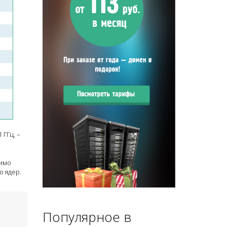
 ГГц, –
димо
о ядер.
Популярное в