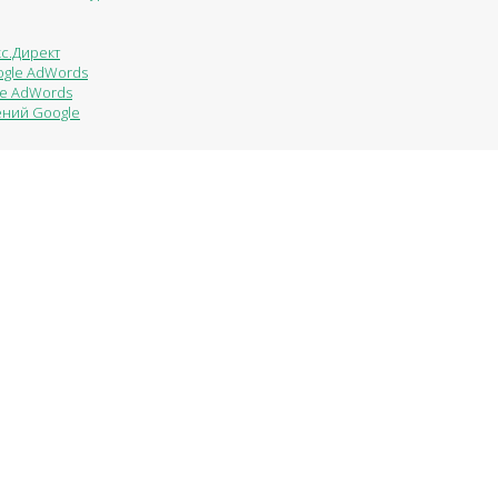
с.Директ
ogle AdWords
le AdWords
ений Google