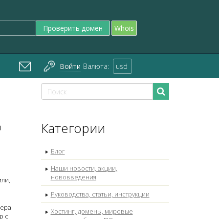
Проверить домен
Whois
Войти
Валюта:
usd
д
Категории
Блог
Наши новости, акции,
нововведения
или,
Руководства, статьи, инструкции
дера
Хостинг, домены, мировые
р с