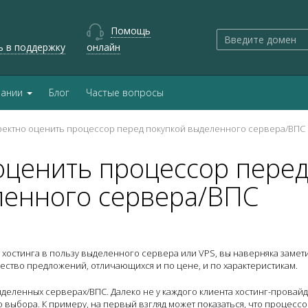
Помощь
ь в поддержку
онлайн
пании
Блог
Частые вопросы
ректно оценить процессор перед покупкой выделенного сервера/ВПС
оценить процессор пере
ленного сервера/ВПС
 хостинга в пользу выделенного сервера или VPS, вы наверняка замет
ство предложений, отличающихся и по цене, и по характеристикам.
ыделенных серверах/ВПС. Далеко не у каждого клиента хостинг-провай
 выбора. К примеру, на первый взгляд может показаться, что процессо