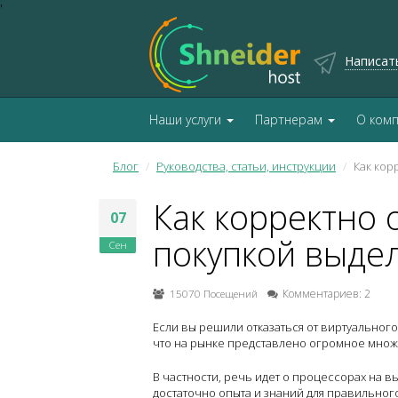
'
Написат
Наши услуги
Партнерам
О ком
Блог
Руководства, статьи, инструкции
Как кор
Как корректно 
07
покупкой выде
Сен
15070 Посещений
Комментариев: 2
Если вы решили отказаться от виртуального
что на рынке представлено огромное множе
В частности, речь идет о процессорах на в
достаточно опыта и знаний для правильного