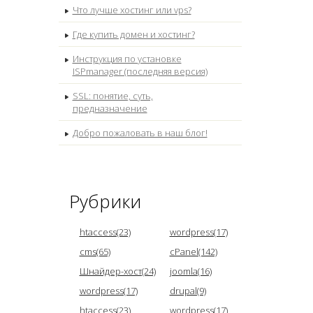
Что лучше хостинг или vps?
Где купить домен и хостинг?
Инструкция по установке
ISPmanager (последняя версия)
SSL: понятие, суть,
предназначение
Добро пожаловать в наш блог!
Рубрики
htaccess(23)
wordpress(17)
cms(65)
cPanel(142)
Шнайдер-хост(24)
joomla(16)
wordpress(17)
drupal(9)
htaccess(23)
wordpress(17)