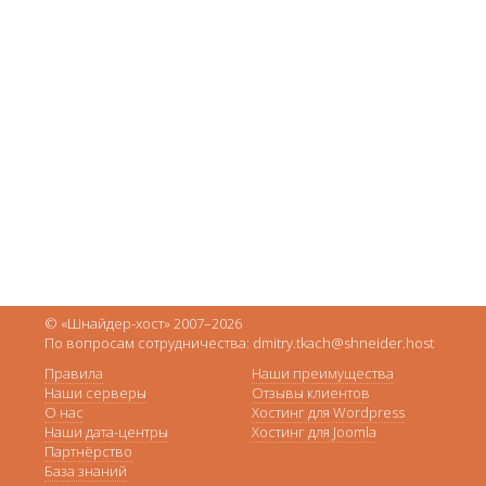
© «Шнайдер-хост» 2007–2026
По вопросам сотрудничества: dmitry.tkach@shneider.host
Правила
Наши преимущества
Наши серверы
Отзывы клиентов
О нас
Хостинг для Wordpress
Наши дата-центры
Хостинг для Joomla
Партнёрство
База знаний