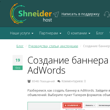
'
Написать в поддержку
Наши услуги
Партнерам
О компании
Блог
Блог
Руководства, статьи, инструкции
Создание баннер
Создание баннера 
19
AdWords
Фев
8948 Посещений
Комментариев: 0
Разберемся, как создать баннер в AdWords. Зайдите в
объявлений. Выберите пункт “Галерея форматов объя