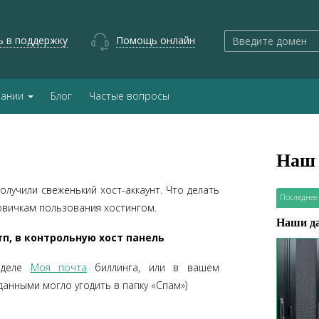
ь в поддержку
Помощь онлайн
пании
Блог
Частые вопросы
Наш 
олучили свеженький хост-аккаунт. Что делать
Последнее
овичкам пользования хостингом.
Наши д
тп, в контрольную хост панель
зделе
Моя почта
биллинга, или в вашем
анными могло угодить в папку «Спам»)