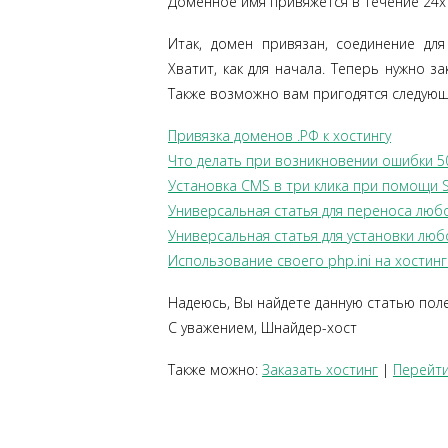
Доменное имя привяжется в течение 24х
Итак, домен привязан, соединение для
Хватит, как для начала. Теперь нужно з
Также возможно вам пригодятся следующ
Привязка доменов .РФ к хостингу
Что делать при возникновении ошибки 500 
Установка CMS в три клика при помощи
Универсальная статья для переноса любо
Универсальная статья для установки люб
Использование своего php.ini на хостинг
Надеюсь, Вы найдете данную статью пол
С уважением, Шнайдер-хост
Также можно:
Заказать хостинг
|
Перейти