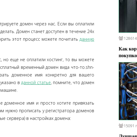
рируете домен через нас. Если вы оплатили
делать. Домен станет доступен в течение 24х
128614
корить этот процесс можете почитать
данную
Как кор
покупко
, но еще не оплатили хостинг, то вы можете
есплатный временный домен вида что-то.shn-
вязать доменное имя конкретно для вашего
 указано в
данной статье
, помните, что домен
 машине.
е доменное имя и просто хотите привязать
Вам нужно прописать у регистратора доменов
е сервера) в настройках домена:
15091 
Лучшая 