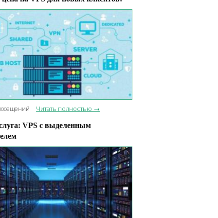
Читать полностью →
посещений
слуга: VPS с выделенным
елем