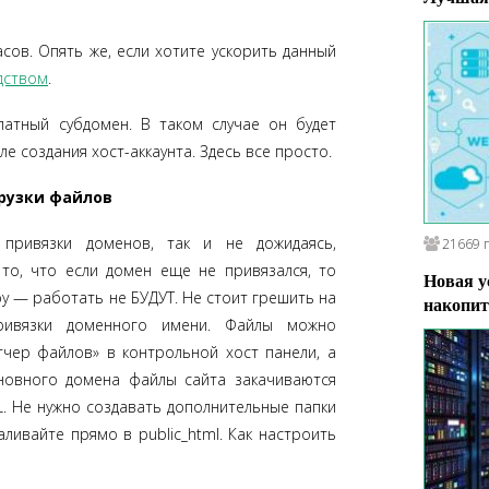
сов. Опять же, если хотите ускорить данный
дством
.
атный субдомен. В таком случае он будет
ле создания хост-аккаунта. Здесь все просто.
грузки файлов
привязки доменов, так и не дожидаясь,
21669 
 то, что если домен еще не привязался, то
Новая у
ру — работать не БУДУТ. Не стоит грешить на
накопит
привязки доменного имени. Файлы можно
чер файлов» в контрольной хост панели, а
сновного домена файлы сайта закачиваются
 Не нужно создавать дополнительные папки
ливайте прямо в public_html. Как настроить