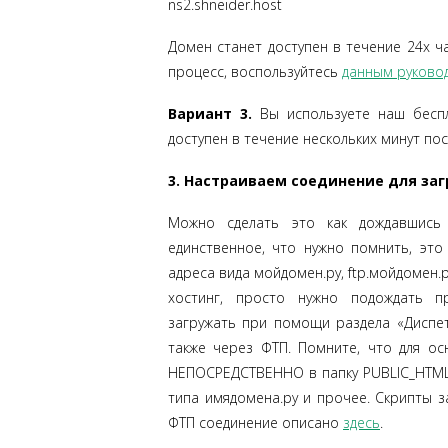
ns2.shneider.host
Домен станет доступен в течение 24х ча
процесс, воспользуйтесь
данным руково
Вариант 3.
Вы используете наш беспл
доступен в течение нескольких минут пос
3. Настраиваем соединение для за
Можно сделать это как дождавшись 
единственное, что нужно помнить, это
адреса вида мойдомен.ру, ftp.мойдомен.
хостинг, просто нужно подождать 
загружать при помощи раздела «Диспет
также через ФТП. Помните, что для о
НЕПОСРЕДСТВЕННО в папку PUBLIC_HTML.
типа имядомена.ру и прочее. Скрипты за
ФТП соединение описано
здесь
.