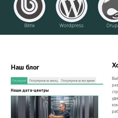
Bitrix
Wordpress
Drup
Х
Наш блог
Вы
Последнее
Популярное за месяц
Популярное за все время
ра
Наши дата-центры
стр
уд
ко
раб