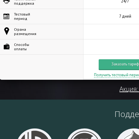
24/7
поддержка
Тестовый
7 дней
период
Страна
размещения
Способы
оплаты
Заказать тариф
Получить тестовый пери
Акция:
Подд