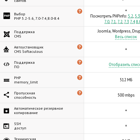
сайтов
+
Выбор
Посмотреть PHPinfo:
5.2
,
5.3
PHP 5.2-5.6, 7.0-7.4,8.0-8.4
7.0
,
7.1
,
7.2
,
7.3
7.4
8.
Joomla, Wordpress, Drupa
Поддержка
CMS
Весь список
Автоустановщик
+
CMS Softaculous
Поддержка
Отобразить спис
ПО
PHP
512 МБ
memory_limit
Пропускная
500 mbps
способность
Автоматическое резервное
+
копирование
SSH
+
доступ
Техническая