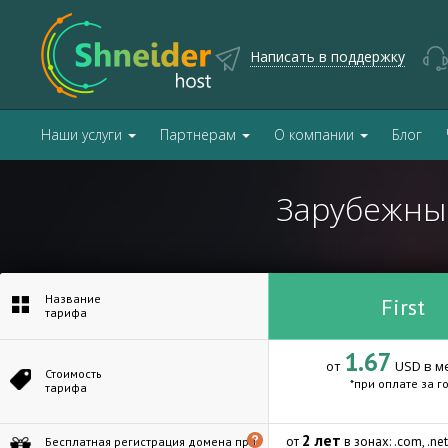
Написать в поддержку
Наши услуги
Партнерам
О компании
Блог
Зарубежны
Название
First
тарифа
1.67
от
USD в м
Стоимость
*при оплате за г
тарифа
2 лет
от
в зонах: .com, .net, .
Бесплатная регистрация домена при