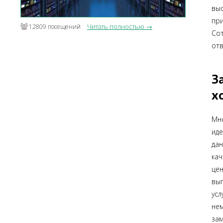
вы
пр
Читать полностью →
12809 посещений
Со
отв
З
х
Мно
ид
да
кач
це
выг
ус
нем
зам