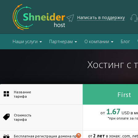
Написать в поддержку
Наши услуги
Партнерам
О компании
Блог
Хостинг с
Название
First
тарифа
1.67
от
USD в м
Стоимость
*при оплате за г
тарифа
2 лет
от
в зонах: .com, .net, .
Бесплатная регистрация домена при