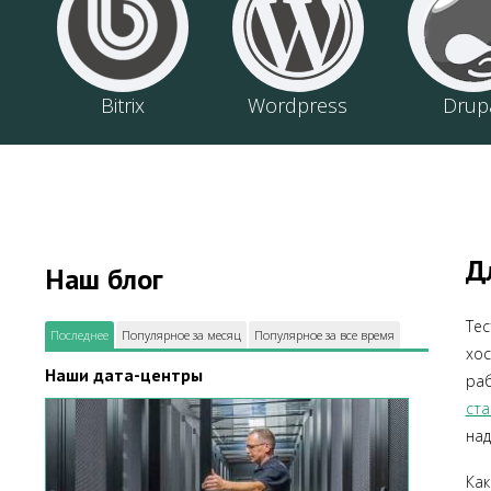
Bitrix
Wordpress
Drup
Д
Наш блог
Те
Последнее
Популярное за месяц
Популярное за все время
хос
Наши дата-центры
ра
ст
над
Как