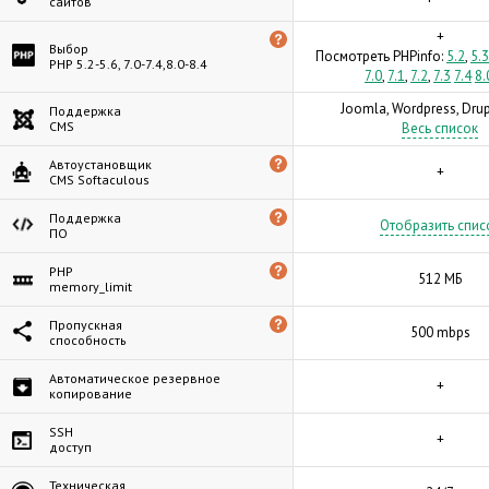
сайтов
+
Выбор
Посмотреть PHPinfo:
5.2
,
5.3
PHP 5.2-5.6, 7.0-7.4,8.0-8.4
7.0
,
7.1
,
7.2
,
7.3
7.4
8.
Joomla, Wordpress, Drupa
Поддержка
CMS
Весь список
Автоустановщик
+
CMS Softaculous
Поддержка
Отобразить спис
ПО
PHP
512 МБ
memory_limit
Пропускная
500 mbps
способность
Автоматическое резервное
+
копирование
SSH
+
доступ
Техническая