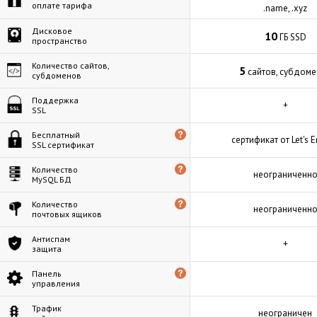
оплате тарифа
.name, .xyz
Дисковое
10
ГБ SSD
пространство
Количество сайтов,
5
сайтов, субдом
субдоменов
Поддержка
+
SSL
Бесплатный
сертификат от Let's E
SSL сертификат
Количество
неограниченн
MySQL БД
Количество
неограниченн
почтовых ящиков
Антиспам
+
защита
Панель
управления
Трафик
неограничен