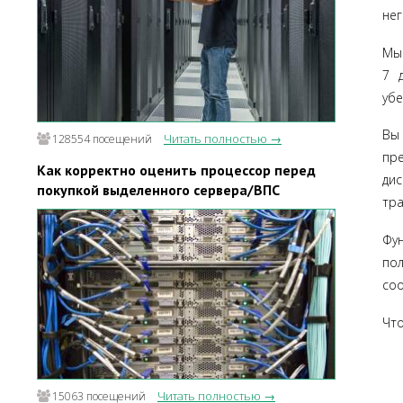
нег
Мы 
7 
убе
Вы
Читать полностью →
128554 посещений
пре
Как корректно оценить процессор перед
дис
покупкой выделенного сервера/ВПС
тра
Фун
пол
соо
Чт
Читать полностью →
15063 посещений