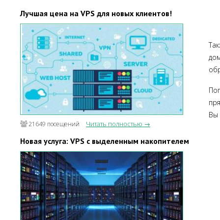
Лучшая цена на VPS для новых клиентов!
Та
до
обр
Поп
пря
Вы 
Читать полностью →
21649 посещений
Новая услуга: VPS с выделенным накопителем