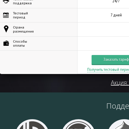
24/7
поддержка
Тестовый
7 дней
период
Страна
размещения
Способы
оплаты
Заказать тариф
Получить тестовый пери
Акция:
Подд