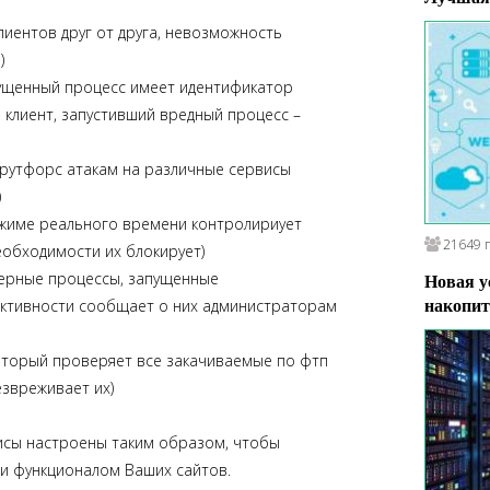
клиентов друг от друга, невозможность
)
апущенный процесс имеет идентификатор
 клиент, запустивший вредный процесс –
 брутфорс атакам на различные сервисы
)
 режиме реального времени контролириует
21649 
еобходимости их блокирует)
рверные процессы, запущенные
Новая у
активности сообщает о них администраторам
накопит
 который проверяет все закачиваемые по фтп
езвреживает их)
висы настроены таким образом, чтобы
и функционалом Ваших сайтов.