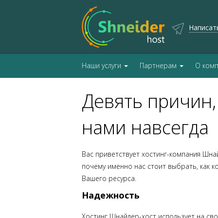
Написат
Наши услуги
Партнерам
О ком
Девять причин,
нами навсегда
Вас приветствует хостинг-компания Шнай
почему именно нас стоит выбрать, как 
Вашего ресурса.
Надежность
Хостинг Шнайдер-хост использует на с