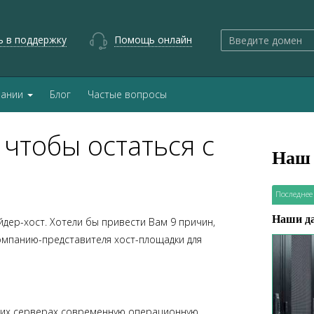
ь в поддержку
Помощь онлайн
пании
Блог
Частые вопросы
 чтобы остаться с
Наш 
Последнее
Наши д
дер-хост. Хотели бы привести Вам 9 причин,
компанию-представителя хост-площадки для
воих серверах современную операционную