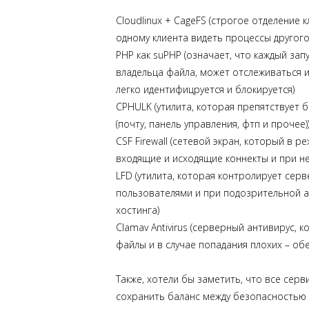
Cloudlinux + CageFS (строгое отделение 
одному клиента видеть процессы другого
PHP как suPHP (означает, что каждый з
владельца файла, может отслеживаться и
легко идентифицруется и блокируется)
CPHULK (утилита, которая препятствует
(почту, панель управления, фтп и прочее)
CSF Firewall (сетевой экран, который в
входящие и исходящие коннекты и при н
LFD (утилита, которая контролирует се
пользователями и при подозрительной 
хостинга)
Clamav Antivirus (серверный антивирус,
файлы и в случае попадания плохих – об
Также, хотели бы заметить, что все сер
сохранить баланс между безопасностью 