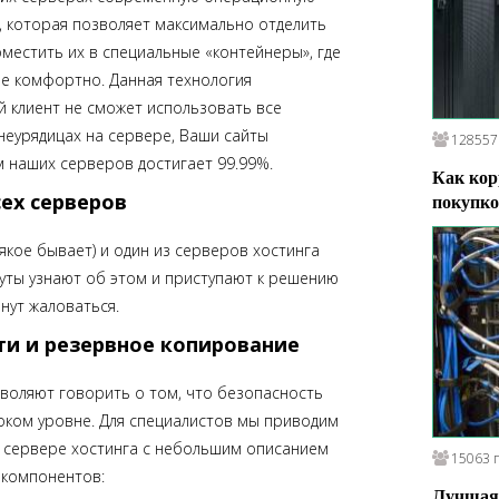
S, которая позволяет максимально отделить
поместить их в специальные «контейнеры», где
не комфортно. Данная технология
й клиент не сможет использовать все
неурядицах на сервере, Ваши сайты
128557
йм наших серверов достигает 99.99%.
Как кор
ех серверов
покупко
сякое бывает) и один из серверов хостинга
нуты узнают об этом и приступают к решению
нут жаловаться.
ти и резервное копирование
воляют говорить о том, что безопасность
оком уровне. Для специалистов мы приводим
м сервере хостинга с небольшим описанием
15063 
з компонентов:
Лучшая 