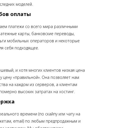
следних моделей.
бов оплаты
аем платежи со всего мира различными
латежные карты, банковские переводы,
ньги мобильных операторов и некоторые
ля себя подходящее.
шевый, и хотя многих клиентов низкая цена
ту цену «правильной». Она позволяет нам
тва на каждом из серверов, а клиентам
померно высоких затратах на хостинг.
ержка
еального времени (по скайпу или чату на
тикетам, email) по любым предпродажным и