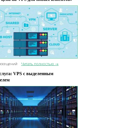
Читать полностью →
посещений
слуга: VPS с выделенным
елем