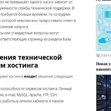
ло не превышает одного часа и зависит от
уженности службы технической поддержки. В
отребуется больше времени, то сотрудник
о которой невозможно предоставить ответ в
олнения запроса.
сы или стандартные вопросы могут
соответствующую страницу из раздела Базы
ления технической
21654 
м хостинга
Новая у
накопит
ержки хостинга
входит
решение следующих
оспособности сервисов хостинга: Личный
, e-mail, MySQL, Apache, FTP, SSH.
о работы в личном кабинете и панели