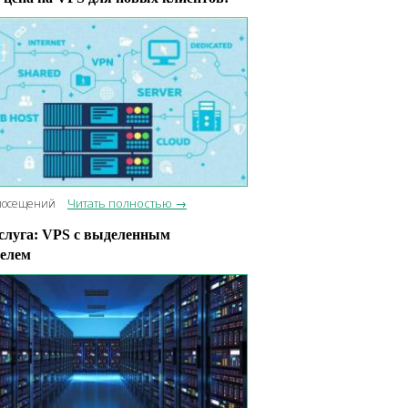
Читать полностью →
посещений
слуга: VPS с выделенным
елем