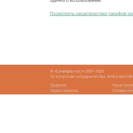
Удачного использования!
Посмотреть характеристики тарифов хос
© «Шнайдер-хост» 2007–2026
По вопросам сотрудничества: dmitry.tkach@s
Правила
Наши преи
Наши серверы
Отзывы кл
О нас
Тарифы хо
Наши дата-центры
ПРО-хости
Партнёрство
VPS\VDS
Блог
VPS с выд
С чего начать?
Выделенны
Регламент по переносу сайтов
Регистрац
Работа с жалобами