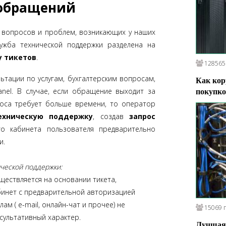
 обращений
 вопросов и проблем, возникающих у наших
ужба технической поддержки разделена на
у тикетов
.
128565
ьтации по услугам, бухгалтерским вопросам,
Как кор
nel. В случае, если обращение выходит за
покупко
роса требует больше времени, то оператор
ехническую поддержку
, создав
запрос
о кабинета пользователя предварительно
и.
ической поддержки:
ществляется на основании тикета,
инет с предварительной авторизацией
ам ( e-mail, онлайн-чат и прочее) не
15069 
сультативный характер.
Лучшая 