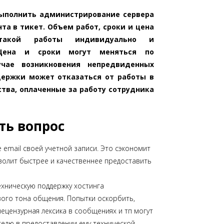
ыполнить администрирование сервера
нта в тикет. Объем работ, сроки и цена
такой работы индивидуально и
 Цена и сроки могут меняться по
чае возникновения непредвиденных
держки может отказаться от работы в
ства, оплаченные за работу сотрудника
ть вопрос
 email своей учетной записи. Это сэкономит
волит быстрее и качественнее предоставить
ехническую поддержку хостинга
ого тона общения. Попытки оскорбить,
нецензурная лексика в сообщениях и тп могут
телю в предоставлении ему технической