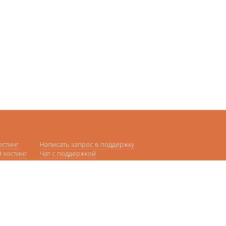
остинг
Написать запрос в поддержку
 хостинг
Чат с поддержкой
стинг
Регламент техподдержки
стинг
я Wordpress
 Joomla
 Drupal