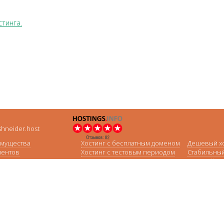
тинга.
hneider.host
мущества
Хостинг с бесплатным доменом
Дешевый х
иентов
Хостинг с тестовым периодом
Стабильный
стинга
PHP MYSQL хостинг
Быстрый хо
нг
Виртуальный хостинг
Платный хо
Хостинг в Германии
Хостинг дл
еленными накопителями
Хостинг для
е серверы
Хостинг для
ия домена