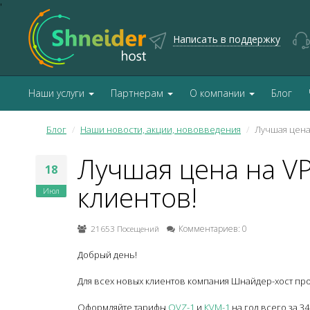
'
Написать в поддержку
Наши услуги
Партнерам
О компании
Блог
Блог
Наши новости, акции, нововведения
Лучшая цена
Лучшая цена на V
18
клиентов!
Июл
21653 Посещений
Комментариев: 0
Добрый день!
Для всех новых клиентов компания Шнайдер-хост про
Оформляйте тарифы
OVZ-1
и
КVM-1
на год всего за 34