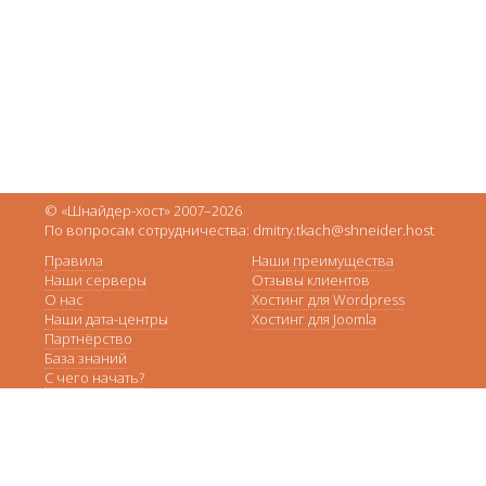
© «Шнайдер-хост» 2007–2026
По вопросам сотрудничества: dmitry.tkach@shneider.host
Правила
Наши преимущества
Наши серверы
Отзывы клиентов
О нас
Хостинг для Wordpress
Наши дата-центры
Хостинг для Joomla
Партнёрство
База знаний
С чего начать?