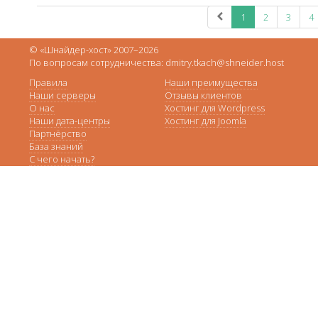
1
2
3
4
© «Шнайдер-хост» 2007–2026
По вопросам сотрудничества: dmitry.tkach@shneider.host
Правила
Наши преимущества
Наши серверы
Отзывы клиентов
О нас
Хостинг для Wordpress
Наши дата-центры
Хостинг для Joomla
Партнёрство
База знаний
С чего начать?