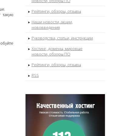
новости, обзоры ПО
ше.
Рейтинги, обзоры, отзывы
т такую
Наши новости, акции,
нововведения
Руководства, статьи, инструкции
робуйте
Хостинг, домены, мировые
новости, обзоры ПО
Рейтинги, обзоры, отзывы
RSS