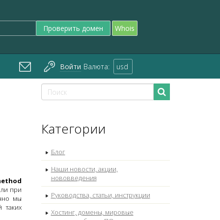
Проверить домен
Whois
Войти
Валюта:
usd
Категории
Блог
Наши новости, акции,
нововведения
 method
или при
Руководства, статьи, инструкции
чно мы
 таких
Хостинг, домены, мировые