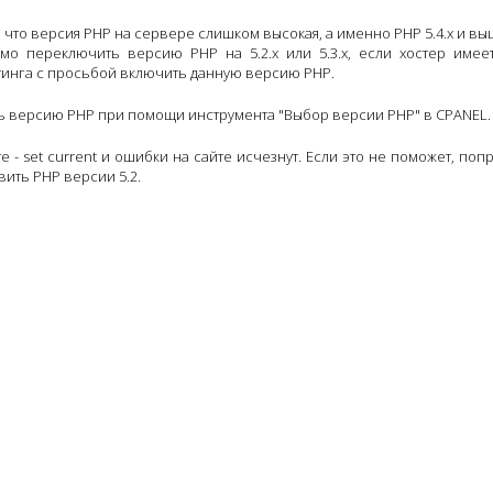
 что версия PHP на сервере слишком высокая, а именно PHP 5.4.x и вы
о переключить версию PHP на 5.2.x или 5.3.x, если хостер имее
стинга с просьбой включить данную версию PHP.
ть версию PHP при помощи инструмента "Выбор версии PHP" в CPANEL.
е - set current и ошибки на сайте исчезнут. Если это не поможет, поп
вить PHP версии 5.2.