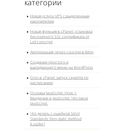
категории
Новая услуга: VPS с выделенным
накопителем
Новая функция в cPanel: установка
бесплатного SSL-сертификата от
Let's encrypt
Авторизация через соцсети в Bitrix
Создание простого и
выпадающего меню на WordPress
Cron в cPanel: запуск скрипта по
расписанию
Основы JavaScript. Урок 1.
Введение в JavaScript. Что такое
JavaScript.
Что делать с ошибкой Strict
Standards: Non-static method
JLoader?