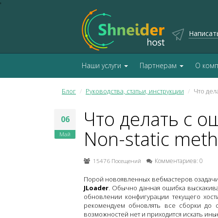
'
Написат
Наши услуги
Партнерам
О ком
Блог
Руководства, статьи, инструкции
Что дела
Что делать с ош
06
Non-static meth
Май
15476 Посещений
Комментариев: 0
Порой новоявленных вебмастеров озадач
JLoader
. Обычно данная ошибка выскакива
обновлении конфигурации текущего хост
рекомендуем обновлять все сборки до с
возможностей нет и приходится искать иные