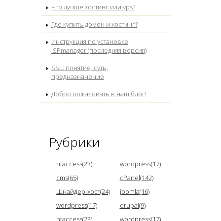
Что лучше хостинг или vps?
Где купить домен и хостинг?
Инструкция по установке
ISPmanager (последняя версия)
SSL: понятие, суть,
предназначение
Добро пожаловать в наш блог!
Рубрики
htaccess(23)
wordpress(17)
cms(65)
cPanel(142)
Шнайдер-хост(24)
joomla(16)
wordpress(17)
drupal(9)
htaccess(23)
wordpress(17)