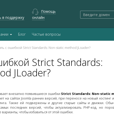
Помощь
ь в поддержку
онлайн
пании
Блог
Частые вопросы
ть с ошибкой Strict Standards: Non-static method JLoader?
ибкой Strict Standards:
od JLoader?
ивает внезапно появившиеся ошибки
Strict Standards: Non-static
ет на сайтах Joomla ранних версий, при переносе на новый хостинг 
инга. Также ей подвержены и другие старые сайты и движки. Обы
амых последних версий, чтобы актуализировать PHP-код, но порой
 варианты, чтобы избавиться от этой ошибки.