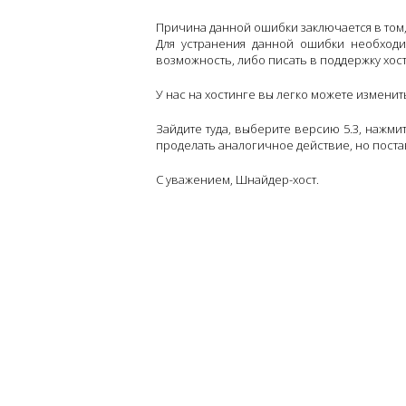
Причина данной ошибки заключается в том,
Для устранения данной ошибки необходим
возможность, либо писать в поддержку хо
У нас на хостинге вы легко можете измени
Зайдите туда, выберите версию 5.3, нажмит
проделать аналогичное действие, но поста
С уважением, Шнайдер-хост.