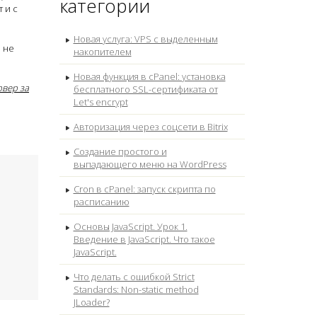
категории
 и с
Новая услуга: VPS с выделенным
ы не
накопителем
Новая функция в cPanel: установка
рвер за
бесплатного SSL-сертификата от
Let's encrypt
Авторизация через соцсети в Bitrix
Создание простого и
выпадающего меню на WordPress
Cron в cPanel: запуск скрипта по
расписанию
Основы JavaScript. Урок 1.
Введение в JavaScript. Что такое
JavaScript.
Что делать с ошибкой Strict
Standards: Non-static method
JLoader?