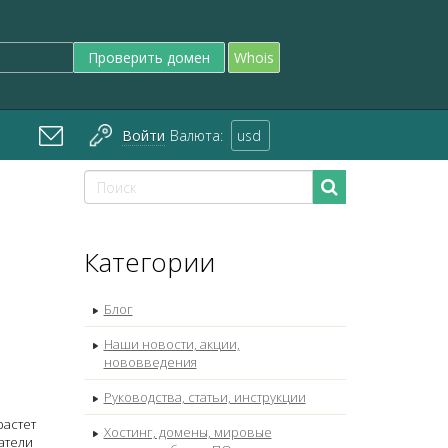
Проверить домен
Whois
Войти
Валюта:
usd
Категории
Блог
Наши новости, акции,
нововведения
Руководства, статьи, инструкции
растет
Хостинг, домены, мировые
ватели