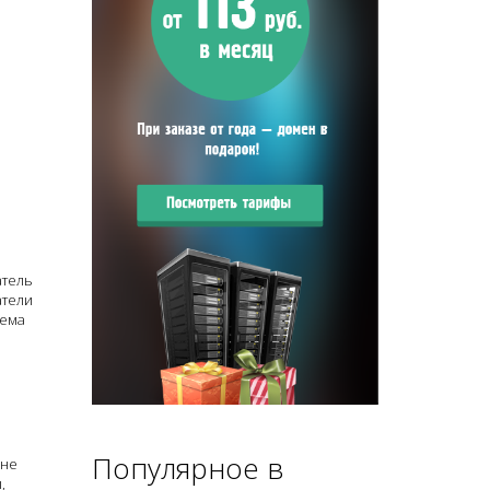
атель
атели
лема
Популярное в
 не
,