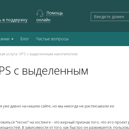
Помощь
ь в поддержку
онлайн
пании
Блог
Частые вопросы
вая услуга: VPS с выделенным накопителем
VPS с выделенным
ая уже давно на нашем сайте, но мы никогда не расписывали ее
овиться "тесно" на хостинге - это верный признак того, что его проект 
 мощностей. В зависимости от того, как быстро он развивается, пользо