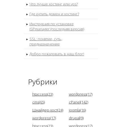
Что лучше хостинг или vps?
Где купить домен и хостинг?
Инструкция по установке
ISPmanager (последняя версия)
SSL: понятие, суть,
предназначение
Добро пожаловать в наш блог!
Рубрики
htaccess(23)
wordpress(17)
cms(65)
cPanel(142)
Шнайдер-хост(24)
joomla(16)
wordpress(17)
drupal(9)
htaccess(23)
wordpress(17)