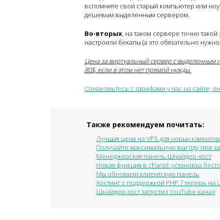
вспомните свой старый компьютер или ноутбу
дешевым выделенным сервером.
Во-вторых
, на таком сервере точно такой 
настроили бекапы (а это обязательно нужно 
Цена за виртуальный сервер с выделенным на
80$, если в этом нет прямой нужды.
Ознакомьтесь с тарифами у нас на сайте, он
Также рекомендуем почитать:
Лучшая цена на VPS для новых клиентов
Получайте максимальную выгоду при зак
Менеджерская панель Шнайдер-хост
Новая функция в cPanel: установка беспл
Мы обновили клиентскую панель
Хостинг с поддержкой PHP 7 теперь на
Шнайдер-хост запустил YouTube-канал