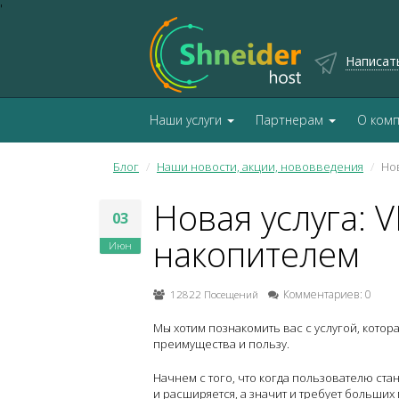
'
Написат
Наши услуги
Партнерам
О ком
Блог
Наши новости, акции, нововведения
Но
Новая услуга: 
03
накопителем
Июн
12822 Посещений
Комментариев: 0
Мы хотим познакомить вас с услугой, котор
преимущества и пользу.
Начнем с того, что когда пользователю стан
и расширяется, а значит и требует больших