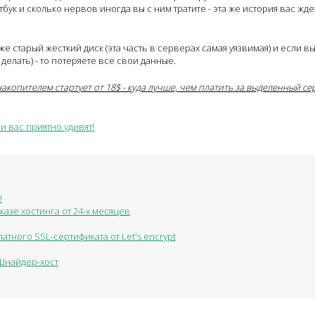
к и сколько нервов иногда вы с ним тратите - эта же история вас ждет
же старый жесткий диск (эта часть в серверах самая уязвимая) и если в
делать) - то потеряете все свои данные.
копителем стартует от 18$ - куда лучше, чем платить за выделенный се
и вас приятно удивят!
!
азе хостинга от 24-х месяцев
атного SSL-сертификата от Let's encrypt
 Шнайдер-хост