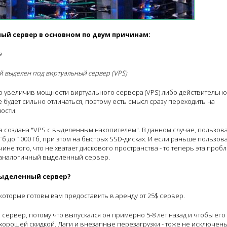
ый сервер в основном по двум причинам:
а
ый выделен под виртуальный сервер (VPS)
 увеличив мощности виртуального сервера (VPS) либо действительно
будет сильно отличаться, поэтому есть смысл сразу переходить на
ности.
ла создана "VPS c выделенным накопителем". В данном случае, пользов
б до 1000 Гб, при этом на быстрых SSD-дисках. И если раньше пользов
е того, что не хватает дискового пространства - то теперь эта проб
м аналогичный выделенный сервер.
выделенный сервер?
которые готовы вам предоставить в аренду от 25$ сервер.
сервер, потому что выпускался он примерно 5-8 лет назад и чтобы его
 хорошей скидкой. Лаги и внезапные перезагрузки - тоже не исключены