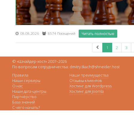
08.08.2026
8574 Посещений
Читать полностью
1
2
3
© «Шнайдер-хост» 2007–2026
По вопросам сотрудничества: dmitry.tkach@shneider.host
Правила
Наши преимущества
Наши серверы
Отзывы клиентов
О нас
Хостинг для Wordpress
Наши дата-центры
Хостинг для Joomla
Партнёрство
База знаний
С чего начать?