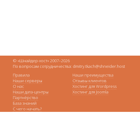
© «Шнайдер-хост» 2007–2026
По вопросам сотрудничества: dmitry.tkach@shneider.host
Правила
Наши преимущества
Наши серверы
Отзывы клиентов
О нас
Хостинг для Wordpress
Наши дата-центры
Хостинг для Joomla
Партнёрство
База знаний
С чего начать?