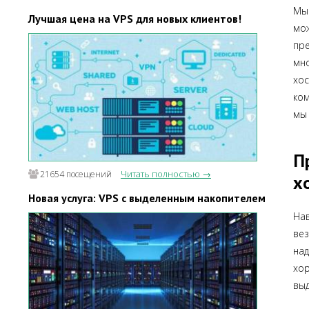
Мы
Лучшая цена на VPS для новых клиентов!
мо
пр
мн
хо
ком
мы 
П
Читать полностью →
21654 посещений
х
Новая услуга: VPS с выделенным накопителем
Нав
ве
на
хо
выд