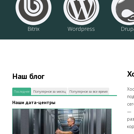
Bitrix
Wordpress
Drup
Х
Наш блог
Хо
Последнее
Популярное за месяц
Популярное за все время
по
Наши дата-центры
сег
— 
ра
кор