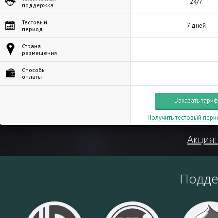
24/7
поддержка
Тестовый
7 дней
период
Страна
размещения
Способы
оплаты
Заказать тариф
Получить тестовый пери
Акция:
Подд