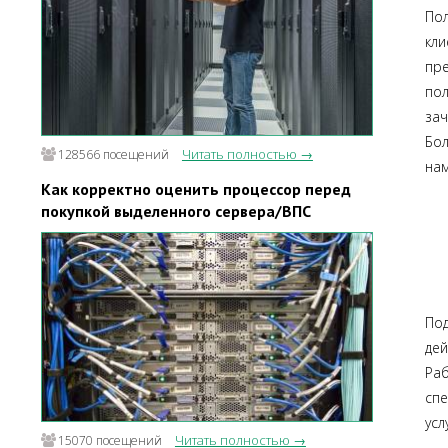
Пол
кл
пр
по
зач
Бол
Читать полностью →
128566 посещений
нам
Как корректно оценить процессор перед
покупкой выделенного сервера/ВПС
По
дей
Раб
спе
усл
Читать полностью →
15070 посещений