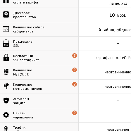
оплате тарифа
.name, .xyz
Дисковое
10
ГБ SSD
пространство
Количество сайтов,
5
сайтов, субдом
субдоменов
Поддержка
+
SSL
Бесплатный
сертификат от Let's E
SSL сертификат
Количество
неограниченн
MySQL БД
Количество
неограниченн
почтовых ящиков
Антиспам
+
защита
Панель
управления
Трафик
неограничен