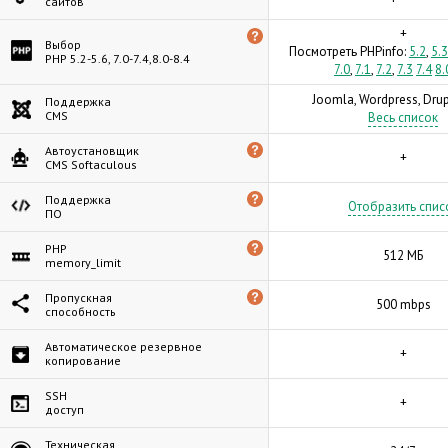
сайтов
+
Выбор
Посмотреть PHPinfo:
5.2
,
5.3
PHP 5.2-5.6, 7.0-7.4,8.0-8.4
7.0
,
7.1
,
7.2
,
7.3
7.4
8.
Joomla, Wordpress, Drupa
Поддержка
CMS
Весь список
Автоустановщик
+
CMS Softaculous
Поддержка
Отобразить спис
ПО
PHP
512 МБ
memory_limit
Пропускная
500 mbps
способность
Автоматическое резервное
+
копирование
SSH
+
доступ
Техническая