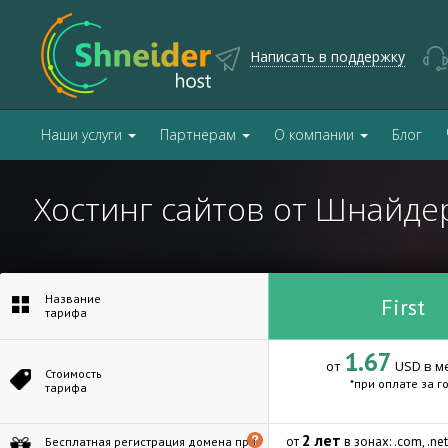
Написать в поддержку
Наши услуги
Партнерам
О компании
Блог
Хостинг сайтов от Шнайдер
Название
First
тарифа
1.67
от
USD в м
Стоимость
*при оплате за г
тарифа
2 лет
от
в зонах: .com, .net, .
Бесплатная регистрация домена при