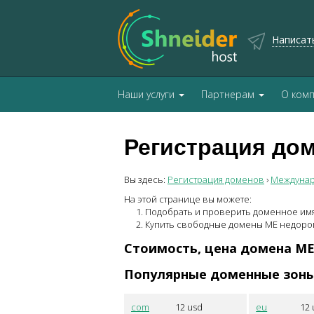
Написат
Наши услуги
Партнерам
О ком
Регистрация дом
Вы здесь:
Регистрация доменов
›
Междуна
На этой странице вы можете:
Подобрать и проверить доменное им
Купить свободные домены
ME
недоро
Стоимость, цена домена
M
Популярные доменные зон
com
12
usd
eu
12