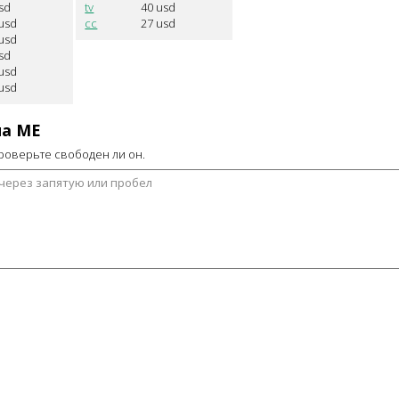
sd
tv
40
usd
usd
cc
27
usd
usd
sd
usd
usd
на
ME
роверьте свободен ли он.