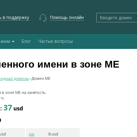
ь в поддержку
Помощь онлайн
пании
Блог
Частые вопросы
енного имени в зоне
ME
родные домены
›
Домен
ME
я в зоне
ME
на занятость.
го.
37
E
:
usd
ы
usd
pw
8
usd