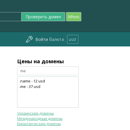
Проверить домен
Whois
Войти
Валюта:
usd
Цены на домены
Украинские домены
Международные домены
Кириллические домены