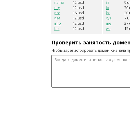
name
12
usd
in
9
u
org
12
usd
io
70
pro
16
usd
kz
20
net
12
usd
xyz
7
u
info
12
usd
me
37
biz
12
usd
ws
15
Проверить занятость доме
Чтобы зарегистрировать домен, сначала п