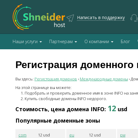
Написать в поддержку
Наши услуги
Партнерам
О компании
Блог
Регистрация доменного 
Вы здесь:
Регистрация доменов
›
Международные домены
›
До
На этой странице вы можете:
Подобрать и проверить доменное имя в зоне
INFO
на заня
Купить свободные домены
INFO
недорого.
12
Стоимость, цена домена
INFO
:
usd
Популярные доменные зоны
com
12
usd
eu
12
usd
pw