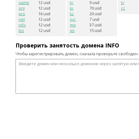
name
12
usd
in
9
usd
tv
org
12
usd
io
70
usd
cc
pro
16
usd
kz
20
usd
net
12
usd
xyz
7
usd
info
12
usd
me
37
usd
biz
12
usd
ws
15
usd
Проверить занятость домена
INFO
Чтобы зарегистрировать домен, сначала проверьте свободен 