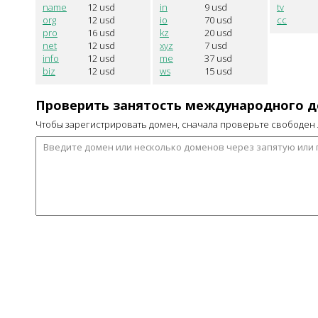
name
12
usd
in
9
usd
tv
org
12
usd
io
70
usd
cc
pro
16
usd
kz
20
usd
net
12
usd
xyz
7
usd
info
12
usd
me
37
usd
biz
12
usd
ws
15
usd
Проверить занятость международного 
Чтобы зарегистрировать домен, сначала проверьте свободен 