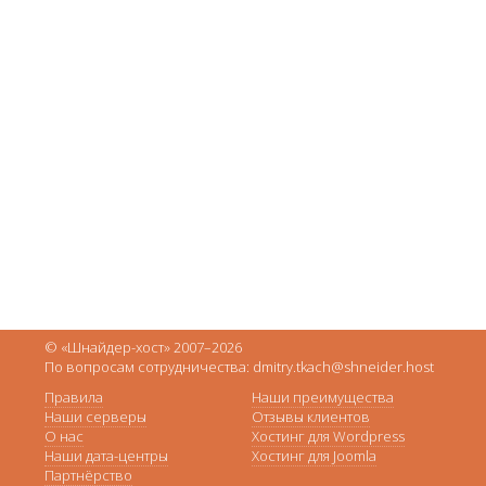
© «Шнайдер-хост» 2007–2026
По вопросам сотрудничества: dmitry.tkach@shneider.host
Правила
Наши преимущества
Наши серверы
Отзывы клиентов
О нас
Хостинг для Wordpress
Наши дата-центры
Хостинг для Joomla
Партнёрство