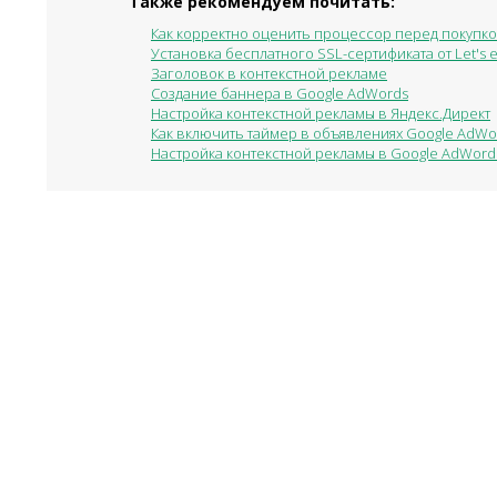
Также рекомендуем почитать:
Как корректно оценить процессор перед покупк
Установка бесплатного SSL-сертификата от Let's e
Заголовок в контекстной рекламе
Создание баннера в Google AdWords
Настройка контекстной рекламы в Яндекс.Директ
Как включить таймер в объявлениях Google AdWo
Настройка контекстной рекламы в Google AdWord