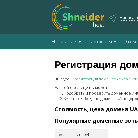
Написат
Наши услуги
Партнерам
О ком
Регистрация дом
Вы здесь:
Регистрация доменов
›
Украинск
На этой странице вы можете:
Подобрать и проверить доменное им
Купить свободные домены
UA
недорог
Стоимость, цена домена
UA
Популярные доменные зон
ua
40
usd