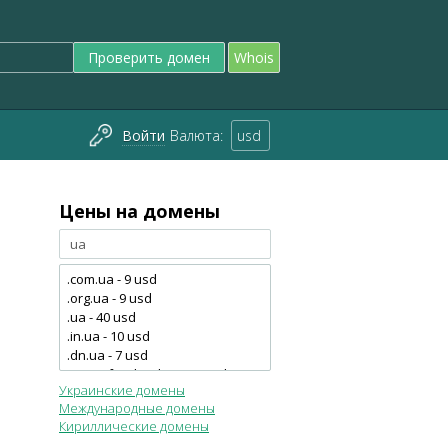
Проверить домен
Whois
Войти
Валюта:
usd
Цены на домены
Украинские домены
Международные домены
Кириллические домены