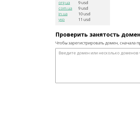
org.ua
9
usd
com.ua
9
usd
in.ua
10
usd
укр
11
usd
Проверить занятость доме
Чтобы зарегистрировать домен, сначала п