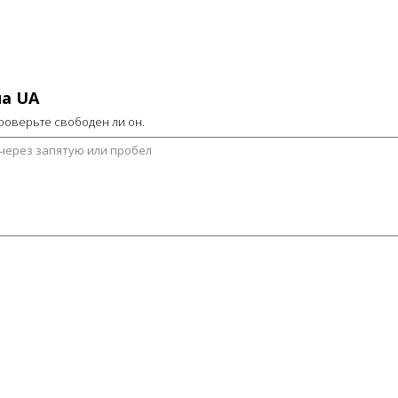
на
UA
роверьте свободен ли он.