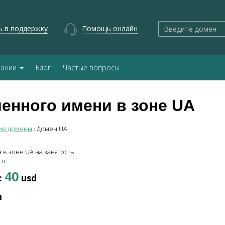
ь в поддержку
Помощь онлайн
пании
Блог
Частые вопросы
енного имени в зоне
UA
ие домены
›
Домен
UA
я в зоне
UA
на занятость.
о.
40
:
usd
ы