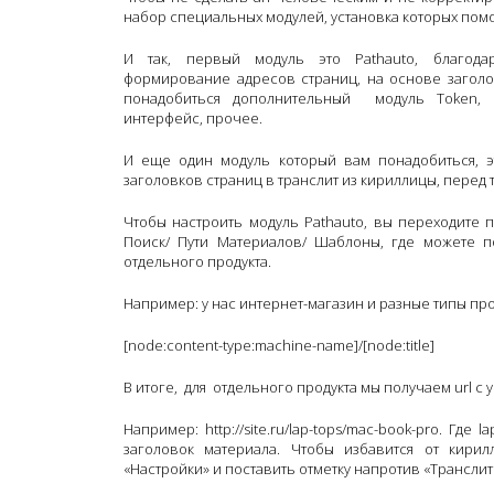
набор специальных модулей, установка которых помо
И так, первый модуль это Pathauto, благода
формирование адресов страниц, на основе заголов
понадобиться дополнительный модуль Token, 
интерфейс, прочее.
И еще один модуль который вам понадобиться, это
заголовков страниц в транслит из кириллицы, перед те
Чтобы настроить модуль Pathauto, вы переходите 
Поиск/ Пути Материалов/ Шаблоны, где можете п
отдельного продукта.
Например: у нас интернет-магазин и разные типы про
[node:content-type:machine-name]/[node:title]
В итоге, для отдельного продукта мы получаем url с 
Например: http://site.ru/lap-tops/mac-book-pro. Где 
заголовок материала. Чтобы избавится от кирил
«Настройки» и поставить отметку напротив «Трансл