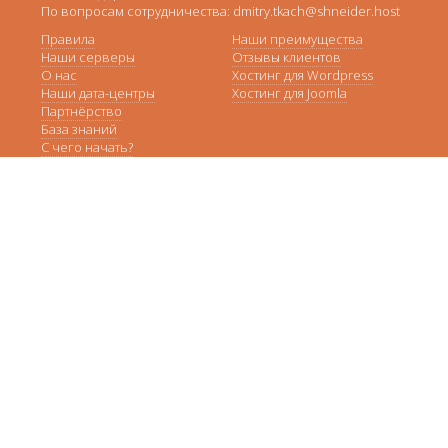
По вопросам сотрудничества: dmitry.tkach@shneider.host
Правила
Наши преимущества
Наши серверы
Отзывы клиентов
О нас
Хостинг для Wordpress
Наши дата-центры
Хостинг для Joomla
Партнёрство
База знаний
С чего начать?