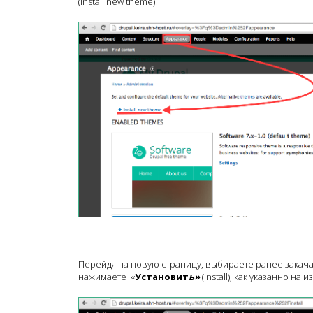
(Install new theme).
Перейдя на новую страницу, выбираете ранее закач
нажимаете «
Установит
ь
»
(Install), как указанно на