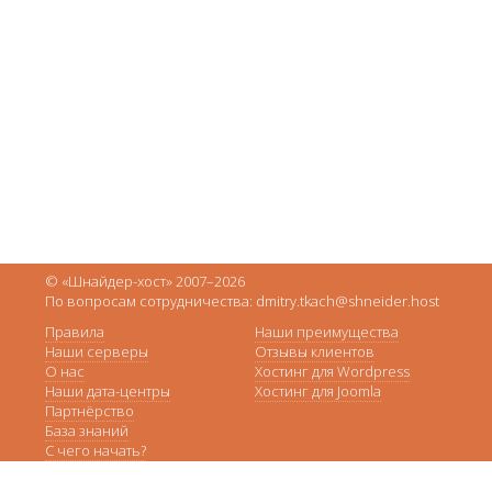
© «Шнайдер-хост» 2007–2026
По вопросам сотрудничества: dmitry.tkach@shneider.host
Правила
Наши преимущества
Наши серверы
Отзывы клиентов
О нас
Хостинг для Wordpress
Наши дата-центры
Хостинг для Joomla
Партнёрство
База знаний
С чего начать?