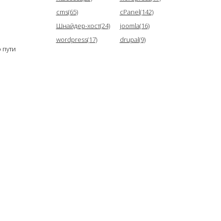
cms(65)
cPanel(142)
Шнайдер-хост(24)
joomla(16)
wordpress(17)
drupal(9)
о пути