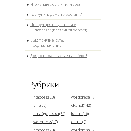
Что лучше хостинг или vps?
Где купить домен и хостинг?
Инструкция по установке
ISPmanager (последняя версия)
SSL: понятие, суть,
предназначение
Добро пожаловать в наш блог!
Рубрики
htaccess(23)
wordpress(17)
cms(65)
cPanel(142)
Шнайдер-хост(24)
joomla(16)
wordpress(17)
drupal(9)
htaccess(23)
wordpress(17)