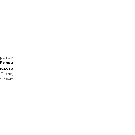
ерь нам
/Блоки
ьского
 После,
боковую