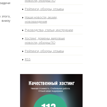
новости, обзоры ПО
 задачи
Рейтинги, обзоры, отзывы
 этого,
Наши новости, акции,
я внизу
нововведения
Руководства, статьи, инструкции
Хостинг, домены, мировые
новости, обзоры ПО
Рейтинги, обзоры, отзывы
RSS