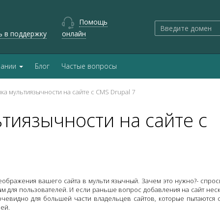
Помощь
ь в поддержку
онлайн
пании
Блог
Частые вопросы
ка мультиязычности на сайте с CMS Drupal 7
тиязычности на сайте с
ображения вашего сайта в мульти язычный. Зачем это нужно?- спрос
ым для пользователей. И если раньше вопрос добавления на сайт нес
очевидно для большей части владельцев сайтов, которые пытаются 
ей.