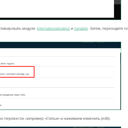
активировать модули
Internationalization
и
Variable
. Затем, переходите п
о перевести, например «Cтатьи» и нажимаем изменить (edit).