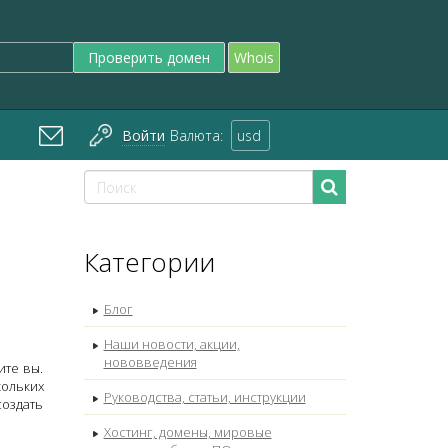
Проверить домен
Whois
Войти
Валюта:
usd
Категории
Блог
Наши новости, акции,
нововведения
ите вы.
кольких
Руководства, статьи, инструкции
создать
Хостинг, домены, мировые