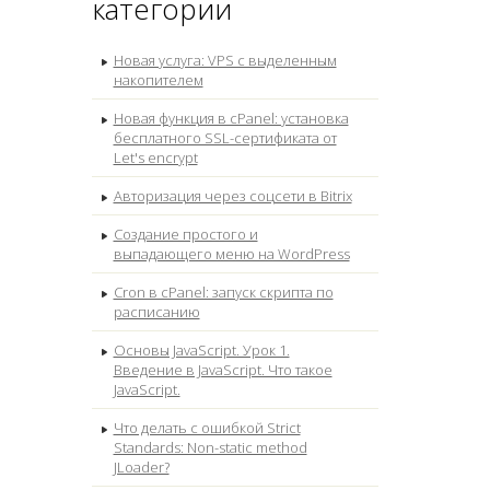
категории
Новая услуга: VPS с выделенным
накопителем
Новая функция в cPanel: установка
бесплатного SSL-сертификата от
Let's encrypt
Авторизация через соцсети в Bitrix
Создание простого и
выпадающего меню на WordPress
Cron в cPanel: запуск скрипта по
расписанию
Основы JavaScript. Урок 1.
Введение в JavaScript. Что такое
JavaScript.
Что делать с ошибкой Strict
Standards: Non-static method
JLoader?