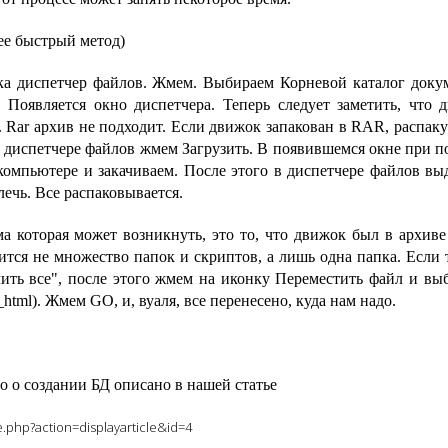
лее быстрый метод)
нка диспетчер файлов. Жмем. Выбираем Корневой каталог доку
Появляется окно диспетчера. Теперь следует заметить, что 
z. Rar архив не подходит. Если движок запакован в RAR, распак
 В диспетчере файлов жмем Загрузить. В появившемся окне при 
омпьютере и закачиваем. После этого в диспетчере файлов вы
ечь. Все распаковывается.
а которая может возникнуть, это то, что движок был в архиве
ится не множество папок и скриптов, а лишь одна папка. Если т
лить все", после этого жмем на иконку Переместить файл и вы
html). Жмем GO, и, вуаля, все перенесено, куда нам надо.
о о создании БД описано в нашей статье
.php?action=displayarticle&id=4