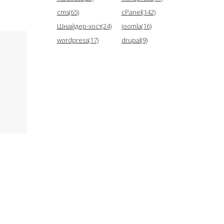
cms(65)
cPanel(142)
Шнайдер-хост(24)
joomla(16)
wordpress(17)
drupal(9)