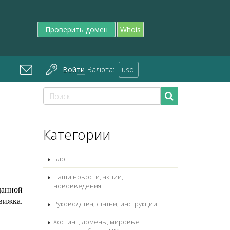
Проверить домен
Whois
Войти
Валюта:
usd
Категории
Блог
Наши новости, акции,
нововведения
данной
вижка.
Руководства, статьи, инструкции
Хостинг, домены, мировые