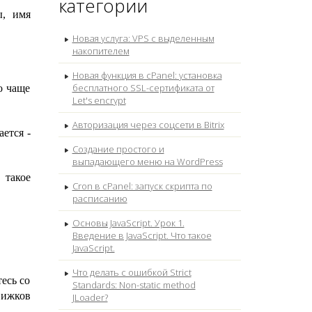
категории
ы, имя
Новая услуга: VPS с выделенным
накопителем
Новая функция в cPanel: установка
бесплатного SSL-сертификата от
о чаще
Let's encrypt
Авторизация через соцсети в Bitrix
ется -
Создание простого и
выпадающего меню на WordPress
 такое
Cron в cPanel: запуск скрипта по
расписанию
Основы JavaScript. Урок 1.
Введение в JavaScript. Что такое
JavaScript.
Что делать с ошибкой Strict
есь со
Standards: Non-static method
вижков
JLoader?