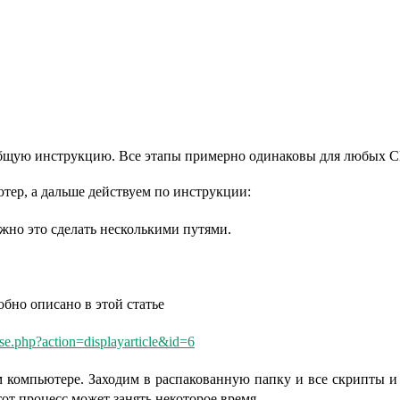
общую инструкцию. Все этапы примерно одинаковы для любых 
тер, а дальше действуем по инструкции:
жно это сделать несколькими путями.
бно описано в этой статье
e.php?action=displayarticle&id=6
 компьютере. Заходим в распакованную папку и все скрипты и
 процесс может занять некоторое время.