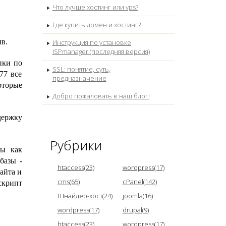
Что лучше хостинг или vps?
Где купить домен и хостинг?
ив.
Инструкция по установке
ISPmanager (последняя версия)
пки по
SSL: понятие, суть,
77 все
предназначение
оторые
Добро пожаловать в наш блог!
держку
Рубрики
мы как
базы -
htaccess(23)
wordpress(17)
сайта и
cms(65)
cPanel(142)
скрипт
Шнайдер-хост(24)
joomla(16)
wordpress(17)
drupal(9)
htaccess(23)
wordpress(17)