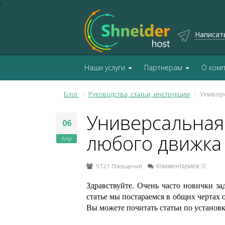
'
Написат
Наши услуги
Партнерам
О ком
Блог
Руководства, статьи, инструкции
Универс
Универсальная 
06
любого движка 
Апр
9721 Посещений
Комментариев: 0
Здравствуйте. Очень часто новички за
статье мы постараемся в общих чертах
Вы можете почитать статьи по установ