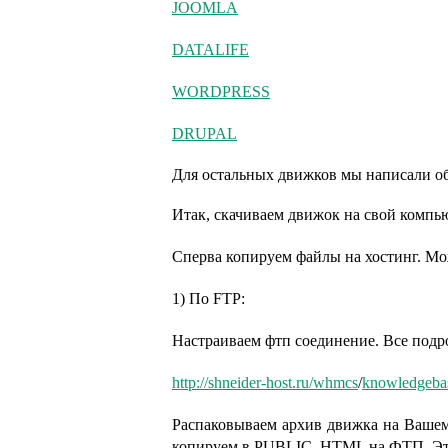
JOOMLA
DATALIFE
WORDPRESS
DRUPAL
Для остальных движков мы написали 
Итак, скачиваем движок на свой компью
Сперва копируем файлы на хостинг. Мо
1) По FTP:
Настраиваем фтп соединение. Все подро
http://shneider-host.ru/
whmcs
/
knowledgebas
Распаковываем архив движка на Вашем
копируем в PUBLIC_HTML на ФТП. Этот