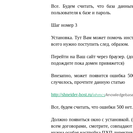
Все. Будем считать, что база данны
пользователя к базе и пароль.
Шаг номер 3
Установка. Тут Вам может помочь инст
всего нужно поступить след. образом.
Перейти на Ваш сайт через браузер. (д
подождите пока домен привяжется)
Внезапно, может появится ошибка 500 
случилось, прочтите данную статью
http://shneider-host.ru/
whmcs
/knowledgebase
Все, будем считать, что ошибки 500 нет.
Должно появиться окно с установкой. (
всем договорами, смотрите, совпадают
нужна особая настройка ПХП директив.