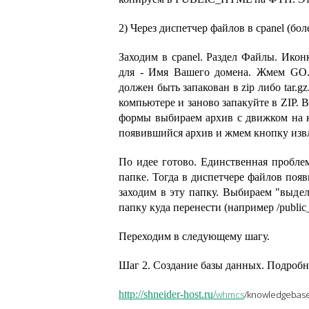
2) Через диспетчер файлов в cpanel (бо
Заходим в cpanel. Раздел Файлы. Ико
для - Имя Вашего домена. Жмем GO. 
должен быть запакован в zip либо tar.g
компьютере и заново запакуйте в ZIP.
формы выбираем архив с движком на к
появившийся архив и жмем кнопку извл
По идее готово. Единственная проблем
папке. Тогда в диспетчере файлов появ
заходим в эту папку. Выбираем "выде
папку куда перенести (например /public_
Переходим в следующему шагу.
Шаг 2. Создание базы данных. Подробн
http://shneider-host.ru/
whmcs
/knowledgebase