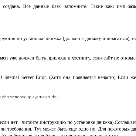
х создана. Все данные базы запомните. Такие как: имя баз
рукция по установке движка (должна к движку прилагаться), н
омен уже должен быть привязан к хостингу, если сайт не открыва
Internal Server Error. (Хотя она появляется нечасто) Если же
.php?action=displayarticle&id=2
если нет - читайте инструкцию по установке движка).Соглашает
 ли требования. Тут может быть еще одно но. Для некоторых д
 Если будет такая проблема, то прочтите данную статью