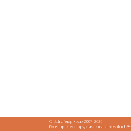
© «Шнайдер-хост» 2007–2026
По вопросам сотрудничества: dmitry.tkach@s