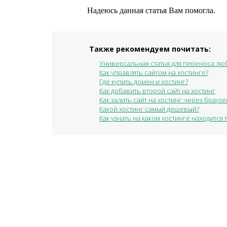
Надеюсь данная статья Вам помогла.
Также рекомендуем почитать:
Универсальная статья для переноса люб
Как управлять сайтом на хостинге?
Где купить домен и хостинг?
Как добавить второй сайт на хостинг
Как залить сайт на хостинг через браузе
Какой хостинг самый дешевый?
Как узнать на каком хостинге находится 