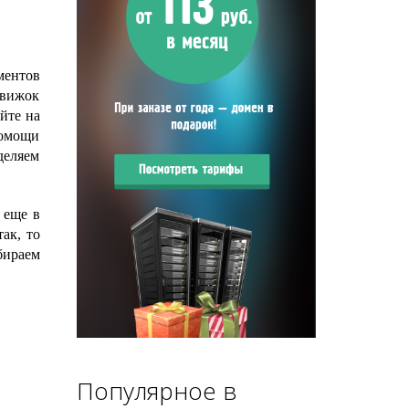
ментов
движок
уйте на
помощи
деляем
 еще в
ак, то
бираем
Популярное в