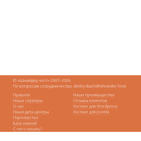
© «Шнайдер-хост» 2007–2026
По вопросам сотрудничества: dmitry.tkach@shneider.host
Правила
Наши преимущества
Наши серверы
Отзывы клиентов
О нас
Хостинг для Wordpress
Наши дата-центры
Хостинг для Joomla
Партнёрство
База знаний
С чего начать?