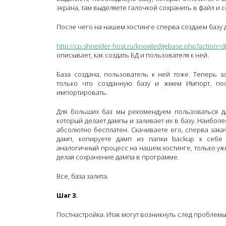
экрана, там выделяете галочкой сохранить в файл и 
После чего на нашем хостинге сперва создаем базу 
http://cp.shneider-host.ru/knowledgebase.php?action=di
описывает, как создать БД и пользователя к ней.
База создана, пользователь к ней тоже. Теперь 
только что созданную базу и жмем Импорт, п
импортировать.
Для больших баз мы рекомендуем пользоваться да
который делает дампы и заливает их в базу. Наиболе
абсолютно бесплатен. Скачиваете его, сперва закач
дамп, копируете дамп из папки backup к себе
аналогичный процесс на нашем хостинге, только уже
делая сохранение дампа в программе.
Все, база залита.
Шаг 3.
Постнастройка. Итак могут возникнуть след проблемы.