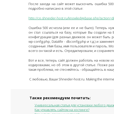
После захода на сайт может выскочить ошибка 500 In
подробно написано в этой статье:
http://cp.shneider-host.ru/knowledgebase.php?action=di
Ошибка 500 исчезла (или ее и не было). Теперь ну
он стал ссылаться на базу, которые Вы создали на
конфигурации (для разных движков он может быть раз
wp-config.php, Datalife - dbconfig.php и т.д.) и заме
созданные. Имя базы, имя пользователя и пароль. Мож
всего он такой и есть. Отредактировали, и сохраняет
Вот и все, теперь сайт должен работать на новом х
кодировками, но об этом в другой статье. Позже раз
такая проблема, не стесняйтесь - обращайтесь в наш
С любовью, Ваши Shneider-host.ru. Making the interne
Также рекомендуем почитать:
Универсальная статья для установки любого движ
Как управлять сайтом на хостинге?