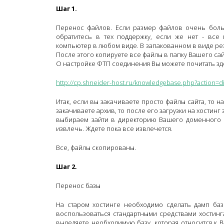
Шаг 1.
Перенос файлов. Если размер файлов очень бол
обратитесь в тех поддержку, если же нет - все
компьютер в любом виде. В запакованном в виде ре
После этого копируете все файлы в папку Вашего сайт
О настройке ФТП соединения Вы можете почитать зд
http://cp.shneider-host.ru/knowledgebase.php?action=di
Итак, если вы закачиваете просто файлы сайта, то н
закачиваете архив, то после его загрузки на хостинг 
выбираем зайти в директорию Вашего доменного и
извлечь. Ждете пока все извлечется.
Все, файлы скопированы.
Шаг 2.
Перенос базы
На старом хостинге необходимо сделать дамп баз
воспользоваться стандартными средствами хостинг
выделяете необходимую базу, которая относится к 