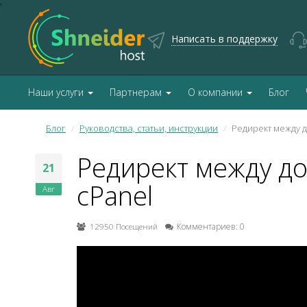
'
Написать в поддержку
Наши услуги
Партнерам
О компании
Блог
Блог
Руководства, статьи, инструкции
Редирект между 
Редирект между д
21
cPanel
Авг
12950 Посещений
Комментариев: 0