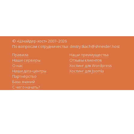
© «Шнайдер-хост» 2007–2026
По вопросам сотрудничества: dmitry.tkach@shneider.host
Правила
Наши преимущества
Наши серверы
Отзывы клиентов
О нас
Хостинг для Wordpress
Наши дата-центры
Хостинг для Joomla
Партнёрство
База знаний
С чего начать?