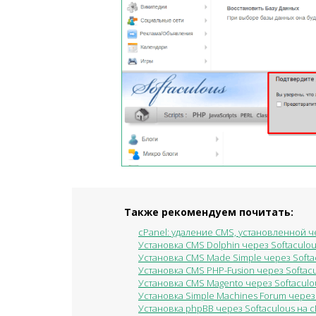
Также рекомендуем почитать:
cPanel: удаление CMS, установленной ч
Установка CMS Dolphin через Softaculou
Установка CMS Made Simple через Softac
Установка CMS PHP-Fusion через Softac
Установка CMS Magento через Softaculou
Установка Simple Machines Forum через
Установка phpBB через Softaculous на c