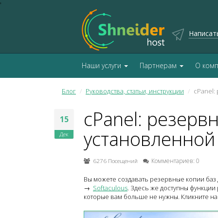
'
Написат
Наши услуги
Партнерам
О ком
Блог
Руководства, статьи, инструкции
cPanel:
cPanel: резерв
15
установленной 
Дек
6276 Посещений
Комментариев: 0
Вы можете создавать резервные копии баз д
→
Softaculous
. Здесь же доступны функции
которые вам больше не нужны. Кликните на 