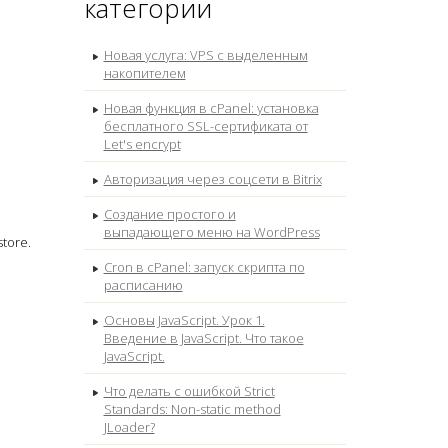
категории
Новая услуга: VPS с выделенным
накопителем
Новая функция в cPanel: установка
бесплатного SSL-сертификата от
Let's encrypt
Авторизация через соцсети в Bitrix
Создание простого и
выпадающего меню на WordPress
tore.
Cron в cPanel: запуск скрипта по
расписанию
Основы JavaScript. Урок 1.
Введение в JavaScript. Что такое
JavaScript.
Что делать с ошибкой Strict
Standards: Non-static method
JLoader?