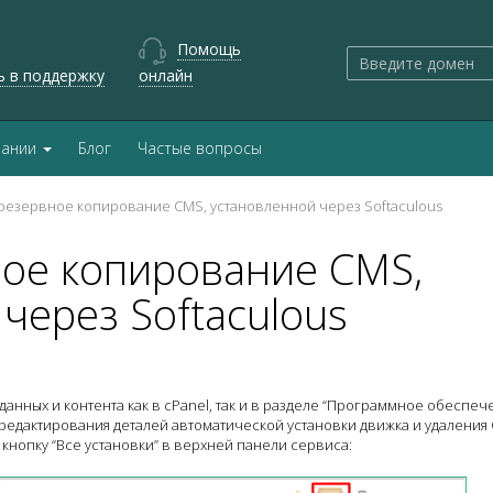
Помощь
ь в поддержку
онлайн
пании
Блог
Частые вопросы
 резервное копирование CMS, установленной через Softaculous
ное копирование CMS,
через Softaculous
анных и контента как в cPanel, так и в разделе “Программное обеспеч
 редактирования деталей автоматической установки движка и удаления
кнопку “Все установки” в верхней панели сервиса: