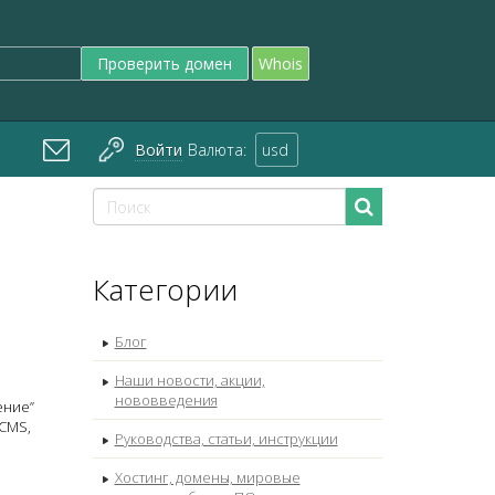
Проверить домен
Whois
Войти
Валюта:
usd
Категории
Блог
Наши новости, акции,
нововведения
ение”
 CMS,
Руководства, статьи, инструкции
Хостинг, домены, мировые