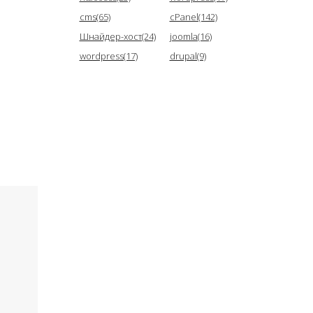
cms(65)
cPanel(142)
Шнайдер-хост(24)
joomla(16)
wordpress(17)
drupal(9)