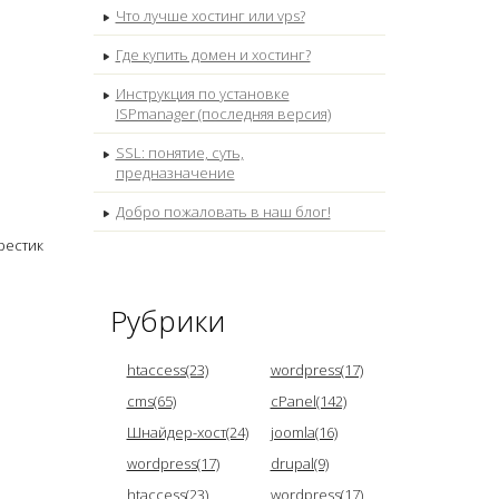
Что лучше хостинг или vps?
Где купить домен и хостинг?
Инструкция по установке
ISPmanager (последняя версия)
SSL: понятие, суть,
предназначение
Добро пожаловать в наш блог!
рестик
Рубрики
htaccess(23)
wordpress(17)
cms(65)
cPanel(142)
Шнайдер-хост(24)
joomla(16)
wordpress(17)
drupal(9)
htaccess(23)
wordpress(17)