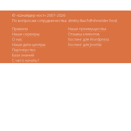
© «Шнайдер-хост» 2007–2026
По вопросам сотрудничества: dmitry.tkach@shneider.host
Правила
Наши преимущества
Наши серверы
Отзывы клиентов
О нас
Хостинг для Wordpress
Наши дата-центры
Хостинг для Joomla
Партнёрство
База знаний
С чего начать?