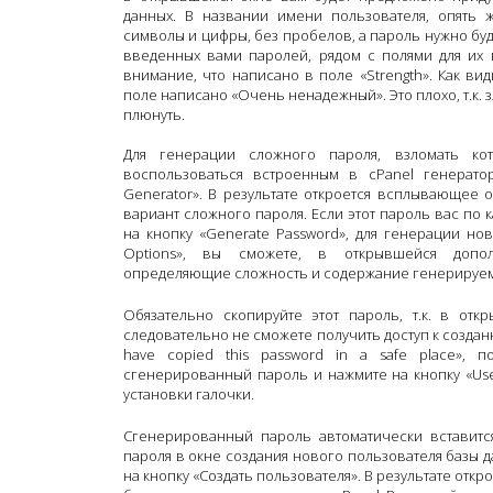
данных. В названии имени пользователя, опять 
символы и цифры, без пробелов, а пароль нужно бу
введенных вами паролей, рядом с полями для их 
внимание, что написано в поле «Strength». Как в
поле написано «Очень ненадежный». Это плохо, т.к.
плюнуть.
Для генерации сложного пароля, взломать к
воспользоваться встроенным в cPanel генерато
Generator». В результате откроется всплывающее 
вариант сложного пароля. Если этот пароль вас по 
на кнопку «Generate Password», для генерации но
Options», вы сможете, в открывшейся допол
определяющие сложность и содержание генерируем
Обязательно скопируйте этот пароль, т.к. в от
следовательно не сможете получить доступ к созданн
have copied this password in a safe place», 
сгенерированный пароль и нажмите на кнопку «Use 
установки галочки.
Сгенерированный пароль автоматически вставитс
пароля в окне создания нового пользователя базы да
на кнопку «Создать пользователя». В результате откр