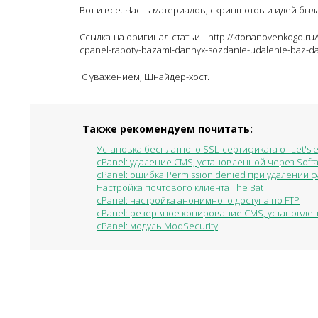
Вот и все. Часть материалов, скриншотов и идей была 
Ссылка на оригинал статьи - http://ktonanovenkogo.ru/
cpanel-raboty-bazami-dannyx-sozdanie-udalenie-baz-d
C уважением, Шнайдер-хост.
Также рекомендуем почитать:
Установка бесплатного SSL-сертификата от Let's e
cPanel: удаление CMS, установленной через Soft
cPanel: ошибка Permission denied при удалении 
Настройка почтового клиента The Bat
cPanel: настройка анонимного доступа по FTP
cPanel: резервное копирование CMS, установлен
cPanel: модуль ModSecurity