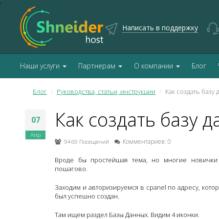
'
Написать в поддержку
Наши услуги
Партнерам
О компании
Блог
Блог
Руководства, статьи, инструкции
Как создать базу 
Как создать базу д
07
Апр
9469 Посещений
Комментариев: 0
Вроде бы простейшая тема, но многие новички 
пошагово.
Заходим и авторизируемся в cpanel по адресу, котор
был успешно создан.
Там ищем раздел Базы Данных. Видим 4 иконки.