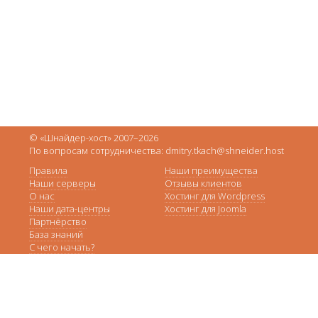
© «Шнайдер-хост» 2007–2026
По вопросам сотрудничества: dmitry.tkach@shneider.host
Правила
Наши преимущества
Наши серверы
Отзывы клиентов
О нас
Хостинг для Wordpress
Наши дата-центры
Хостинг для Joomla
Партнёрство
База знаний
С чего начать?