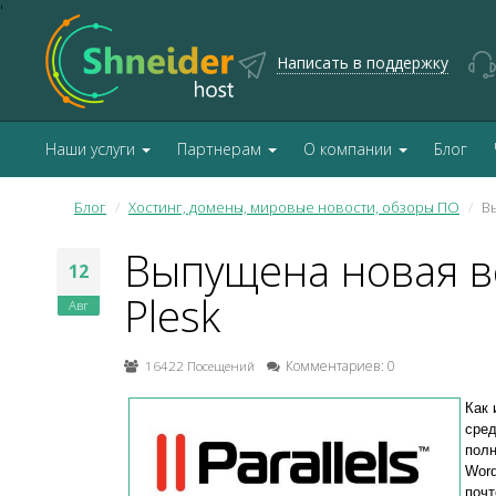
'
Написать в поддержку
Наши услуги
Партнерам
О компании
Блог
Блог
Хостинг, домены, мировые новости, обзоры ПО
Вы
Выпущена новая ве
12
Plesk
Авг
16422 Посещений
Комментариев: 0
Как 
сред
полн
Word
почт