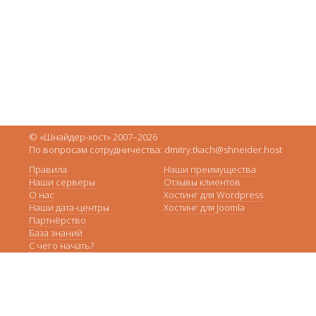
© «Шнайдер-хост» 2007–2026
По вопросам сотрудничества: dmitry.tkach@shneider.host
Правила
Наши преимущества
Наши серверы
Отзывы клиентов
О нас
Хостинг для Wordpress
Наши дата-центры
Хостинг для Joomla
Партнёрство
База знаний
С чего начать?