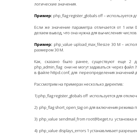
логические значения.
Пример:
php_flag register_globals off – использует
Если же значение параметра отличается от 1 или 0
делаем вывод, что она нужна для вычисления числов
Пример:
php_value upload_max_filesize 30 M – испо
размером 30 М.
Как, сказано было ранее, существуют еще 2 
php_admin_flag они не могут задаваться через файл .
в файле httpd.conf, для переопределения значений д
Рассмотрим на примерах несколько директив:
1) php_flag register_globals off используется для от
2) php_flag short_open_tag оn для включения режима
3) php_value sendmail_from root@beget.ru установка 
4) php_value displays_errors 1 устанавливает разре