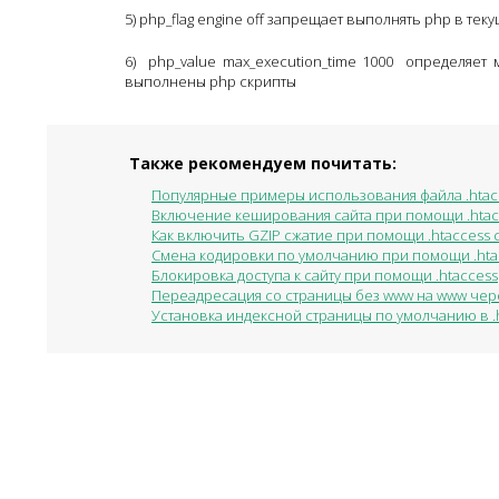
5) php_flag engine off запрещает выполнять php в те
6) php_value max_execution_time 1000 определяет
выполнены php скрипты
Также рекомендуем почитать:
Популярные примеры использования файла .htac
Включение кеширования сайта при помощи .htac
Как включить GZIP сжатие при помощи .htaccess с
Смена кодировки по умолчанию при помощи .hta
Блокировка доступа к сайту при помощи .htaccess
Переадресация со страницы без www на www чере
Установка индексной страницы по умолчанию в .