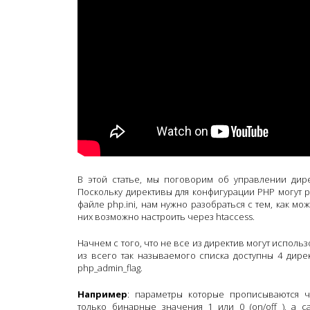
В этой статье, мы поговорим об управлении дир
Поскольку директивы для конфигурации PHP могут р
файле php.ini, нам нужно разобраться с тем, как мо
них возможно настроить через htaccess.
Начнем с того, что не все из директив могут исполь
из всего так называемого списка доступны 4 директ
php_admin_flag.
Например
: параметры которые прописываются че
только бинарные значения 1 или 0 (on/off ), а 