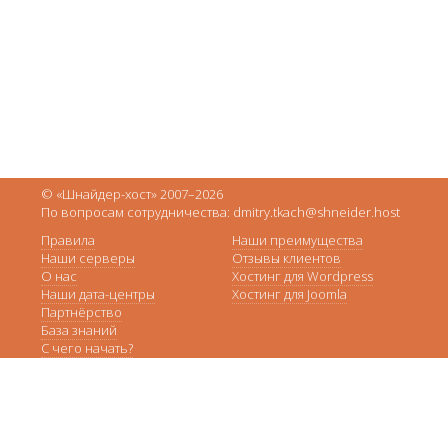
© «Шнайдер-хост» 2007–2026
По вопросам сотрудничества: dmitry.tkach@shneider.host
Правила
Наши преимущества
Наши серверы
Отзывы клиентов
О нас
Хостинг для Wordpress
Наши дата-центры
Хостинг для Joomla
Партнёрство
База знаний
С чего начать?