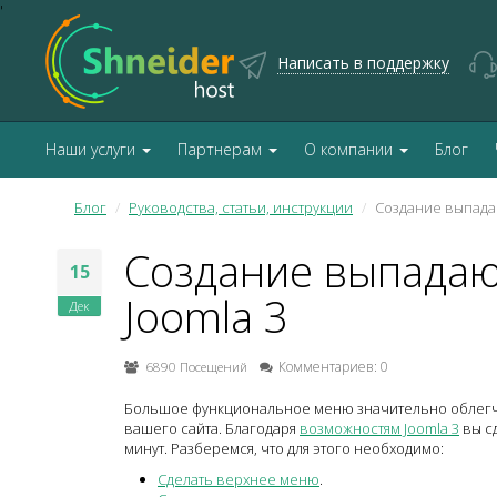
'
Написать в поддержку
Наши услуги
Партнерам
О компании
Блог
Блог
Руководства, статьи, инструкции
Создание выпада
Создание выпада
15
Joomla 3
Дек
6890 Посещений
Комментариев: 0
Большое функциональное меню значительно облегч
вашего сайта. Благодаря
возможностям Joomla 3
вы с
минут. Разберемся, что для этого необходимо:
Сделать верхнее меню
.