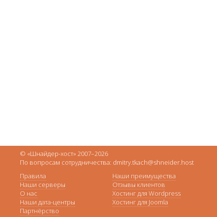
© «Шнайдер-хост» 2007–2026
По вопросам сотрудничества: dmitry.tkach@shneider.host
Правила
Наши преимущества
Наши серверы
Отзывы клиентов
О нас
Хостинг для Wordpress
Наши дата-центры
Хостинг для Joomla
Партнёрство