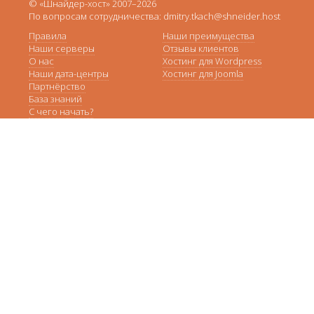
© «Шнайдер-хост» 2007–2026
По вопросам сотрудничества: dmitry.tkach@shneider.host
Правила
Наши преимущества
Наши серверы
Отзывы клиентов
О нас
Хостинг для Wordpress
Наши дата-центры
Хостинг для Joomla
Партнёрство
База знаний
С чего начать?