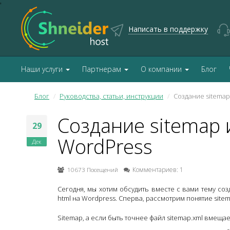
'
Написать в поддержку
Наши услуги
Партнерам
О компании
Блог
Блог
Руководства, статьи, инструкции
Создание sitemap
Создание sitemap 
29
WordPress
Дек
10673 Посещений
Комментариев: 1
Сегодня, мы хотим обсудить вместе с вами тему соз
html на Wordpress. Сперва, рассмотрим понятие sitem
Sitemap, а если быть точнее файл sitemap.xml вмеща