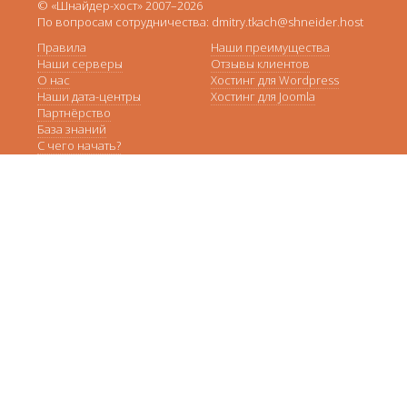
© «Шнайдер-хост» 2007–2026
По вопросам сотрудничества: dmitry.tkach@shneider.host
Правила
Наши преимущества
Наши серверы
Отзывы клиентов
О нас
Хостинг для Wordpress
Наши дата-центры
Хостинг для Joomla
Партнёрство
База знаний
С чего начать?