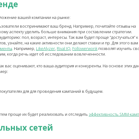
енде
оложение вашей компании на рынке:
льзователи воспринимают ваш бренд. Например, почитайте отзывы на
акому аспекту уделить больше внимания при составлении стратегии.
удиторию: пол, возраст, интересы. Так вам будет проще “достучаться” к
в, узнайте, на какие активности они делают ставки и пр. Для этого вам
ументы
. Например,
LikeAlyzer
,
Rival IQ
,
Followerwonk
позволят изучить св
м, когда речь идет об исследовании вовлеченности.
как вас оценивают, кто ваша аудитория и конкуренты. На основе этих да
мер:
купателях для для проведения кампаний в будущем.
тем проще их будет реализовать и отследить
эффективность SMM-кам
альных сетей