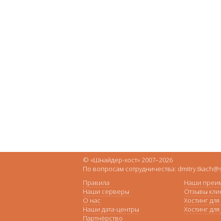
© «Шнайдер-хост» 2007–2026
По вопросам сотрудничества: dmitry.tkach@s
Правила
Наши преи
Наши серверы
Отзывы кли
О нас
Хостинг для
Наши дата-центры
Хостинг для
Партнёрство