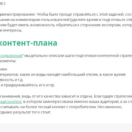
р.).
администрирование. Чтобы было проще справляться с этой задачей, сос
вания на комментарии пользователей (уделите время и подготовьте от
им будет иметь возможность обратиться к сторонним экспертам, кото
ши интересы.
 контент-плана
продвижения
” мы детально описали шаги подготовки контентной страте
моменты:
ики.
териалов: какие их виды находят наибольший отклик, в какое время
ность и т.д.
 и придерживайтесь его и пр.
 внимания, ведь от его качества зависит и отдача. Благодаря стратеги
ный контент
, в котором заинтересована именно ваша аудитория, а за с
считывать на более тесный контакт с потребителем. Несомненно,
днако результат того стоит.