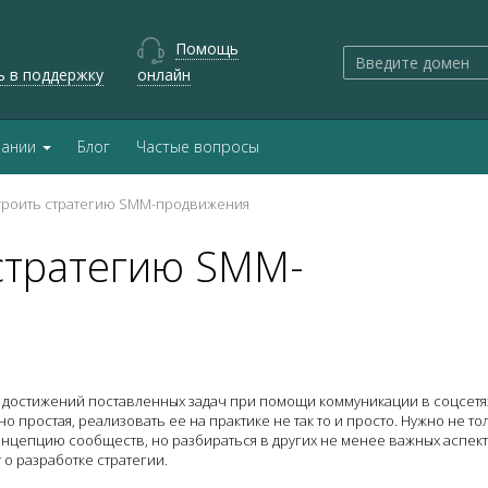
Помощь
ь в поддержку
онлайн
пании
Блог
Частые вопросы
строить стратегию SMM-продвижения
 стратегию SMM-
 достижений поставленных задач при помощи коммуникации в соцсетя
о простая, реализовать ее на практике не так то и просто. Нужно не то
нцепцию сообществ, но разбираться в других не менее важных аспект
 о разработке стратегии.