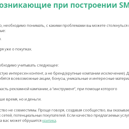
 возникающие при построении S
, необходимо понимать, с какими проблемами вы можете столкнуться
ые:
.
ря уже о покупках.
бходимо учитывать следующее:
тую интересен контент, а не бренд (крупные компании исключение). Д
обятся всевозможные акции, бонусы, уникальные и интересные матери
асть рекламной кампании, а “инструмент”, при помощи которого
ше время, но и деньги.
ство не совместимы. Проще говоря, создавая сообщество, вы оказыва
сетей, потенциальных покупателей. Если качество предлагаемых услуг
на вас может обрушится
критика
.