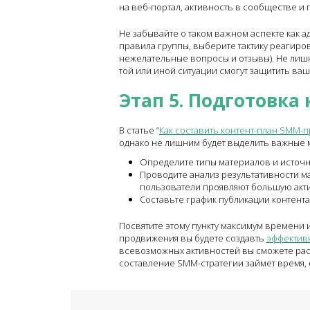
на веб-портал, активность в сообществе и п
Не забывайте о таком важном аспекте как 
правила группы, выберите тактику реагиро
нежелательные вопросы и отзывы). Не лишн
той или иной ситуации смогут защитить ва
Этап 5. Подготовка
В статье “
Как составить контент-план SMM-
однако не лишним будет выделить важные 
Определите типы материалов и источн
Проводите анализ результативности ма
пользователи проявляют большую актив
Составьте график публикации контента
Посвятите этому пункту максимум времени и
продвижения вы будете создавть
эффектив
всевозможных активностей вы сможете рас
составление SMM-стратегии займет время, о