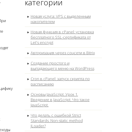
категории
ь
Новая услуга: VPS с выделенным
При
накопителем
те
Новая функция в cPanel: установка
бесплатного SSL-сертификата от
Let's encrypt
ходят
Авторизация через соцсети в Bitrix
Создание простого и
выпадающего меню на WordPress
Cron в cPanel: запуск скрипта по
расписанию
ецифику
Основы JavaScript. Урок 1.
Введение в JavaScript. Что такое
JavaScript.
Что делать с ошибкой Strict
к
Standards: Non-static method
о
JLoader?
реходы