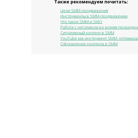
Также рекомендуем почитать:
Цели SMM-продвижения
Инструменты в SMM-продвижении
Что такое SMM и SMO
Работа с негативом во время проведе
Ситуативный контент в SMM
YouTube как инструмент SMM: оптимиза
Оформление контента в SMM