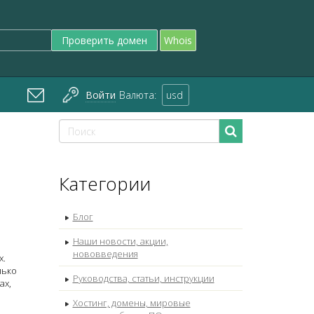
Проверить домен
Whois
Войти
Валюта:
usd
Категории
Блог
Наши новости, акции,
нововведения
х.
лько
Руководства, статьи, инструкции
ах,
Хостинг, домены, мировые