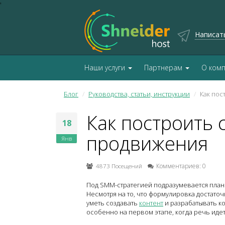
'
Написат
Наши услуги
Партнерам
О ком
Блог
Руководства, статьи, инструкции
Как по
Как построить
18
продвижения
Янв
4873 Посещений
Комментариев: 0
Под SMM-стратегией подразумевается план
Несмотря на то, что формулировка достаточн
уметь создавать
контент
и разрабатывать ко
особенно на первом этапе, когда речь идет