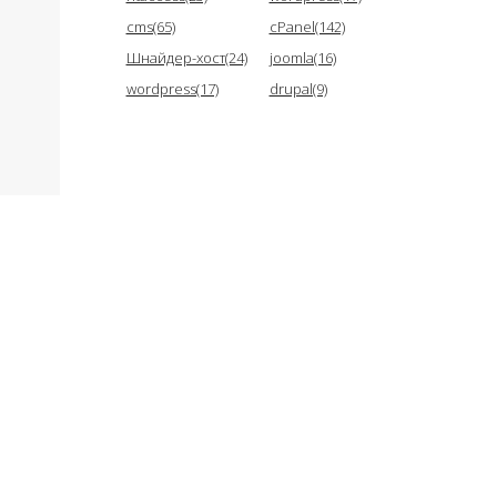
cms(65)
cPanel(142)
Шнайдер-хост(24)
joomla(16)
wordpress(17)
drupal(9)