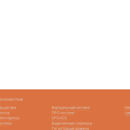
hneider.host
мущества
Виртуальный хостинг
На
ентов
ПРО-хостинг
Ча
 Wordpress
VPS\VDS
 Joomla
Выделенные серверы
Регистрация домена