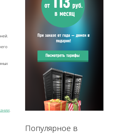
 ней.
оего
нных
пании
.
Популярное в