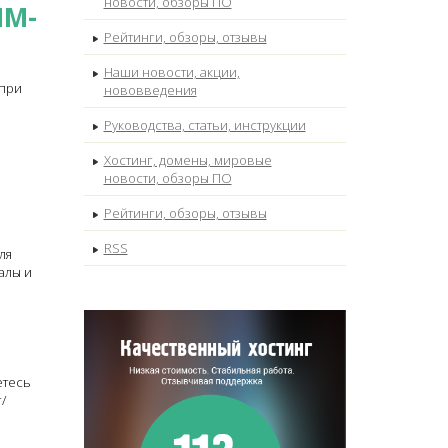
новости, обзоры ПО
MM-
Рейтинги, обзоры, отзывы
Наши новости, акции,
 при
нововведения
Руководства, статьи, инструкции
Хостинг, домены, мировые
новости, обзоры ПО
Рейтинги, обзоры, отзывы
RSS
ля
алы и
етесь
/