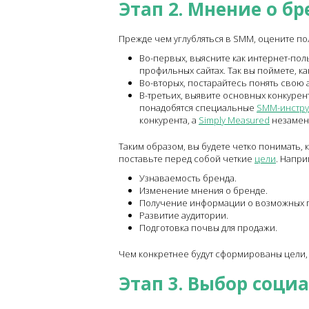
Этап 2. Мнение о бр
Прежде чем углубляться в SMM, оцените п
Во-первых, выясните как интернет-по
профильных сайтах. Так вы поймете, к
Во-вторых, постарайтесь понять свою а
В-третьих, выявите основных конкуренто
понадобятся специальные
SMM-инстр
конкурента, а
Simply Measured
незамени
Таким образом, вы будете четко понимать, 
поставьте перед собой четкие
цели
. Напри
Узнаваемость бренда.
Изменение мнения о бренде.
Получение информации о возможных по
Развитие аудитории.
Подготовка почвы для продажи.
Чем конкретнее будут сформированы цели, 
Этап 3. Выбор соци