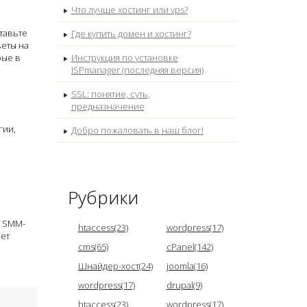
Что лучше хостинг или vps?
тавьте
Где купить домен и хостинг?
веты на
рые в
Инструкция по установке
ISPmanager (последняя версия)
SSL: понятие, суть,
предназначение
гии,
Добро пожаловать в наш блог!
Рубрики
и SMM-
htaccess(23)
wordpress(17)
чет
cms(65)
cPanel(142)
Шнайдер-хост(24)
joomla(16)
wordpress(17)
drupal(9)
htaccess(23)
wordpress(17)