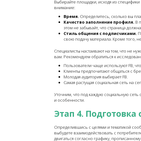
Выбирайте площадки, исходя из специфики 
внимание:
Время.
Определитесь, сколько вы пл
Качество заполнение профиля.
В п
этом не забывайт, что страница должн
Стиль общения с подписчиками.
П
свою подачу материала. Кроме того, н
Специалисты настаивают на том, что не нуж
вам. Рекомендуем обратиться к исследовани
Пользователи чаще используют FB, что
Клиенты предпочитают общаться с брен
Молодая аудитория выбирает FB.
Самая растущая социальная сеть на се
Уточним, что под каждую социальную сеть 
и особенности.
Этап 4. Подготовка
Определившись с целями и тематикой сообщ
выбудете взаимодействовать с потребителе
двигаться согласно графику, прописанному