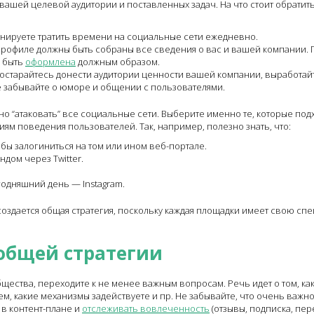
вашей целевой аудитории и поставленных задач. На что стоит обратит
анируете тратить времени на социальные сети ежедневно.
рофиле должны быть собраны все сведения о вас и вашей компании. 
а быть
оформлена
должным образом.
остарайтесь донести аудитории ценности вашей компании, выработай
е забывайте о юморе и общении с пользователями.
но “атаковать” все социальные сети. Выберите именно те, которые под
ям поведения пользователей. Так, например, полезно знать, что:
бы залогиниться на том или ином веб-портале.
дом через Twitter.
годняшний день — Instagram.
создается общая стратегия, поскольку каждая площадки имеет свою сп
 общей стратегии
ества, переходите к не менее важным вопросам. Речь идет о том, ка
м, какие механизмы задействуете и пр. Не забывайте, что очень важн
 в контент-плане и
отслеживать вовлеченность
(отзывы, подписка, пе