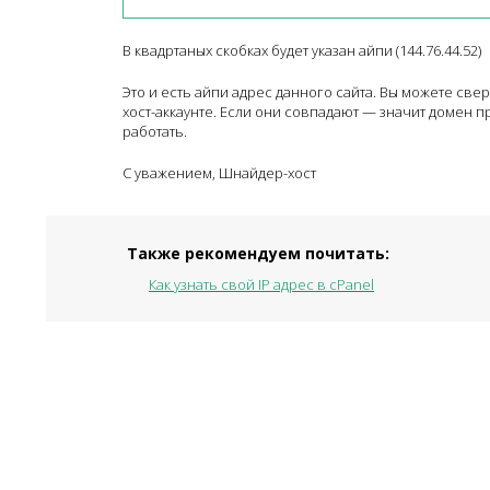
В квадртаных скобках будет указан айпи (144.76.44.52)
Это и есть айпи адрес данного сайта. Вы можете све
хост-аккаунте. Если они совпадают — значит домен п
работать.
С уважением, Шнайдер-хост
Также рекомендуем почитать:
Как узнать свой IP адрес в cPanel