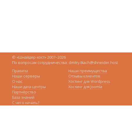
© «Шнайдер-хост» 2007–2026
По вопросам сотрудничества: dmitry.tkach@shneider.host
Правила
Наши преимущества
Наши серверы
Отзывы клиентов
О нас
Хостинг для Wordpress
Наши дата-центры
Хостинг для Joomla
Партнёрство
База знаний
С чего начать?