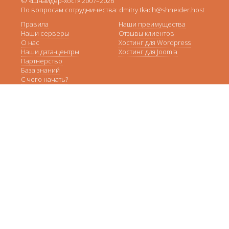
© «Шнайдер-хост» 2007–2026
По вопросам сотрудничества: dmitry.tkach@shneider.host
Правила
Наши преимущества
Наши серверы
Отзывы клиентов
О нас
Хостинг для Wordpress
Наши дата-центры
Хостинг для Joomla
Партнёрство
База знаний
С чего начать?