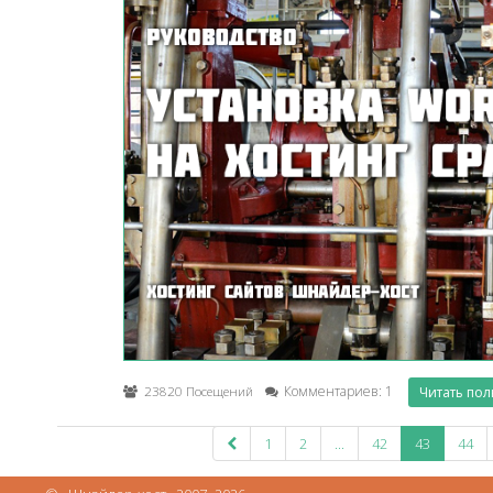
23820 Посещений
Комментариев: 1
Читать по
1
2
...
42
43
44