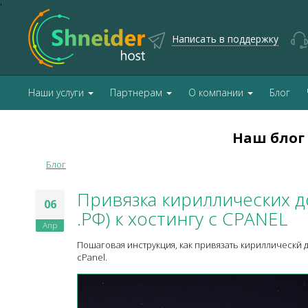
'
Написать в поддержку
Наши услуги
Партнерам
О компании
Блог
Наш блог
Блог
Привязка кириллических 
06
.РФ) к хостингу с CPANEL
Апр
Пошаговая инструкция, как привязать кириллическй 
cPanel.