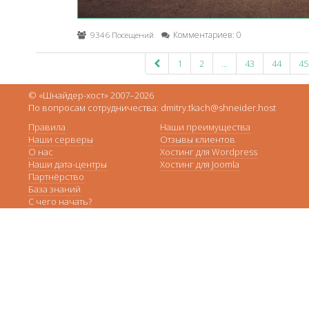
9346 Посещений
Комментариев: 0
1
2
...
43
44
45
© «Шнайдер-хост» 2007–2026
По вопросам сотрудничества: dmitry.tkach@shneider.host
Правила
Наши преимущества
Наши серверы
Отзывы клиентов
О нас
Хостинг для Wordpress
Наши дата-центры
Хостинг для Joomla
Партнёрство
База знаний
С чего начать?