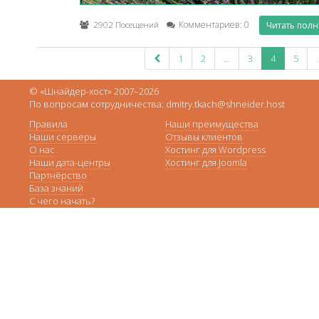
2902 Посещений
Комментариев: 0
Читать пол
1
2
...
3
4
5
.
© «Шнайдер-хост» 2007–2026
По вопросам сотрудничества: dmitry.tkach@shneider.host
Правила
Наши преимущества
Наши серверы
Отзывы клиентов
О нас
Хостинг для Wordpress
Наши дата-центры
Хостинг для Joomla
Партнёрство
База знаний
С чего начать?