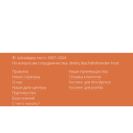
© «Шнайдер-хост» 2007–2026
По вопросам сотрудничества: dmitry.tkach@shneider.host
Правила
Наши преимущества
Наши серверы
Отзывы клиентов
О нас
Хостинг для Wordpress
Наши дата-центры
Хостинг для Joomla
Партнёрство
База знаний
С чего начать?