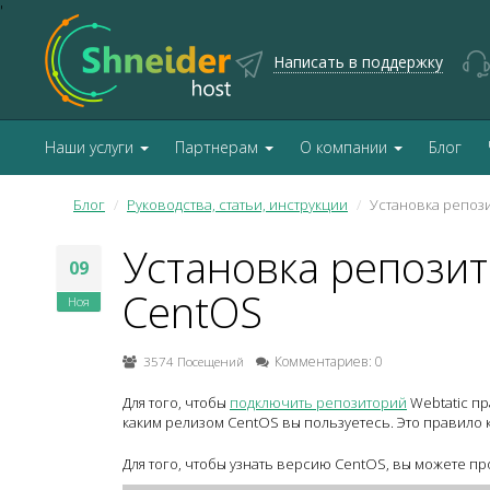
'
Написать в поддержку
Наши услуги
Партнерам
О компании
Блог
Блог
Руководства, статьи, инструкции
Установка репози
Установка репозит
09
CentOS
Ноя
3574 Посещений
Комментариев: 0
Для того, чтобы
подключить репозиторий
Webtatic пр
каким релизом CentOS вы пользуетесь. Это правило 
Для того, чтобы узнать версию CentOS, вы можете п