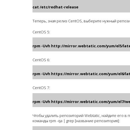
cat /etc/redhat-release
Теперь, зная релиз CentOS, выберите нужный репоз
CentOS 5:
rpm -Uvh http://mirror.webtatic.com/yum/el5/lat
CentOS 6:
rpm -Uvh https://mirror.webtatic.com/yum/el6/la
CentOS 7:
rpm -Uvh https://mirror.webtatic.com/yum/el7/w
Чтобы удалить репозиторий Webtatic, найдите его в
команды rpm -qa | grep [название репозитория]: