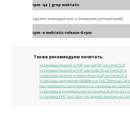
rpm -qa | grep webtatic
Удалите командой rpm -e [название репозитория]:
rpm -e webtatic-release-6.rpm
Также рекомендуем почитать:
Установка Apache и PHP как suPHP на CentOS 6
Установка Apache и PHP как FastCGI на CentOS 6
Установка Apache и Nginx (mod-rpaf) на CentOS 6
Установка окружения WMBitrix и CMS Bitrix на Cen
Как проверить загруженность сервера на CentO
Установка и оптимальная настройка XCache на Ce
Установка PHP ionCube последней версии на Cen