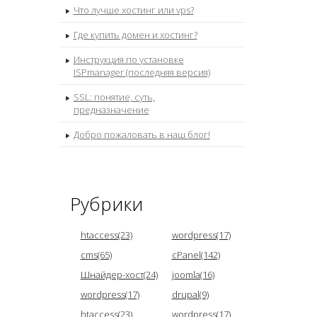
Что лучше хостинг или vps?
Где купить домен и хостинг?
Инструкция по установке
ISPmanager (последняя версия)
SSL: понятие, суть,
предназначение
Добро пожаловать в наш блог!
Рубрики
htaccess(23)
wordpress(17)
cms(65)
cPanel(142)
Шнайдер-хост(24)
joomla(16)
wordpress(17)
drupal(9)
htaccess(23)
wordpress(17)