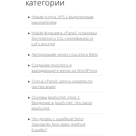
категории
Новая услуга: VPS с выделенным
накопителем
Новая функция в cPanel: установка
бесплатного SSL-сертификата от
Let's encrypt
Авторизация через соцсети в Bitrix
Создание простого и
выпадающего меню на WordPress
Cron в cPanel: запуск скрипта по
расписанию
Основы JavaScript. Урок 1.
Введение в JavaScript. Что такое
JavaScript.
Что делать с ошибкой Strict
Standards: Non-static method
JLoader?