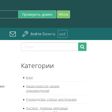
Проверить домен
Whois
Войти
Валюта:
usd
6
Категории
Блог
Наши новости, акции,
ние:
нововведения
Руководства, статьи, инструкции
Хостинг, домены, мировые