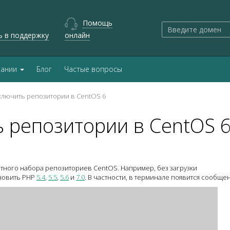
Помощь
ь в поддержку
онлайн
пании
Блог
Частые вопросы
ключить репозитории в CentOS 6
 репозитории в CentOS 
ртного набора репозиториев CentOS. Например, без загрузки
ановить PHP
5.4
,
5.5
,
5.6
и
7.0
. В частности, в терминале появится сообще