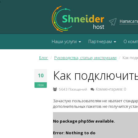
'
Написат
Наши услуги
Партнерам
О ком
Блог
Руководства, статьи, инструкции
Как под
Как подключить
10
Ноя
5643 Посещений
Комментариев: 0
Зачастую пользователям не хватает станда
дополнительных пакетов не получится уст
No package php55w available.
Error: Nothing to do