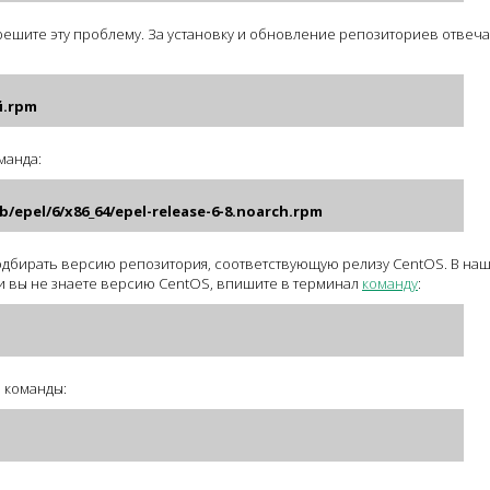
ешите эту проблему. За установку и обновление репозиториев отвеча
й.rpm
манда:
b/epel/6/x86_64/epel-release-6-8.noarch.rpm
подбирать версию репозитория, соответствующую релизу CentOS. В на
сли вы не знаете версию CentOS, впишите в терминал
команду
:
 команды: