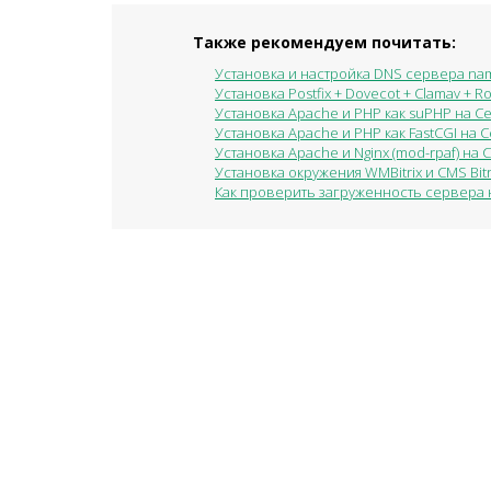
Также рекомендуем почитать:
Установка и настройка DNS сервера na
Установка Postfix + Dovecot + Clamav + 
Установка Apache и PHP как suPHP на C
Установка Apache и PHP как FastCGI на 
Установка Apache и Nginx (mod-rpaf) на 
Установка окружения WMBitrix и CMS Bitr
Как проверить загруженность сервера 