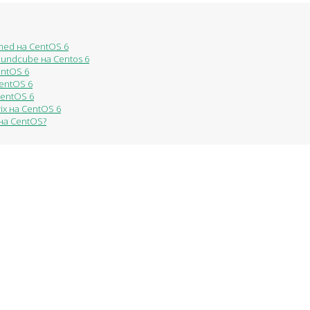
med на CentOS 6
Roundcube на Centos 6
entOS 6
CentOS 6
CentOS 6
ix на CentOS 6
на CentOS?