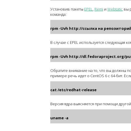
Установив пакеты
EPEL
,
Remi
и
Webtatic
вы р
команда:
rpm -Uvh http://ссылка на репозитори
В случае с EPEL используется следующая ко
rpm -Uvh http://dl.fedoraproject.org/pu
Обратите внимание на то, что вы должны 
примере речь идет о CentOS 6 с 64-бит. Е
cat /etc/redhat-release
Версия ядра выясняется при помощи другой
uname -a