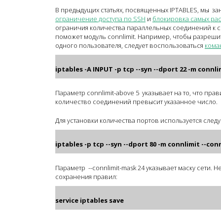
В предыдущих статьях, посвященных IPTABLES, мы з
ограничение доступа по SSH
и
блокировка самых ра
ограничия количества параллельных соединений к сер
поможет модуль connlimit. Например, чтобы разрешит
одного пользователя, следует воспользоваться
кома
iptables -A INPUT -p tcp --syn --dport 22 -m connli
Параметр connlimit-above 5 указывает на то, что пра
количество соединений превысит указанное число.
Для установки количества портов используется сле
iptables -p tcp --syn --dport 80 -m connlimit --co
Параметр --connlimit-mask 24 указывает маску сети. 
сохранения правил:
service iptables save