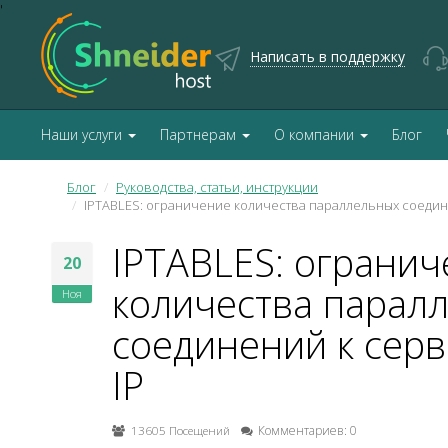
'
Написать в поддержку
Наши услуги
Партнерам
О компании
Блог
Блог
Руководства, статьи, инструкции
IPTABLES: ограничение количества параллельных соедине
IPTABLES: ограни
20
количества парал
Ноя
соединений к серв
IP
13605 Посещений
Комментариев: 0