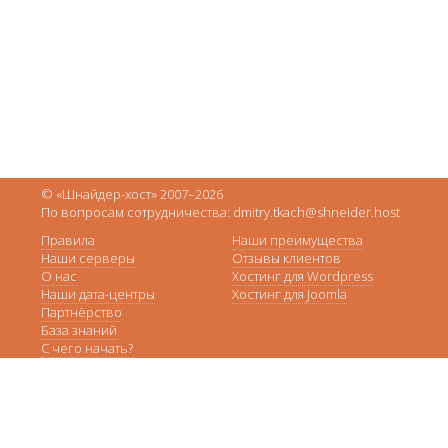
© «Шнайдер-хост» 2007–2026
По вопросам сотрудничества: dmitry.tkach@shneider.host
Правила
Наши преимущества
Наши серверы
Отзывы клиентов
О нас
Хостинг для Wordpress
Наши дата-центры
Хостинг для Joomla
Партнёрство
База знаний
С чего начать?