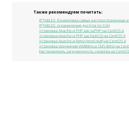
Также рекомендуем почитать:
IPTABLES: блокировка самых распространенных а
IPTABLES: ограничение доступа по SSH
Установка Apache и PHP как suPHP на CentOS 6
Установка Apache и PHP как FastCGI на CentOS 6
Установка Apache и Nginx (mod-rpaf) на CentOS 6
Установка окружения WMBitrix и CMS Bitrix на Cen
Как проверить загруженность сервера на CentO